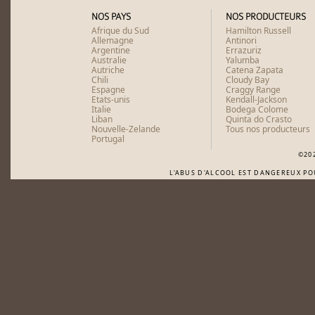
NOS PAYS
NOS PRODUCTEURS
Afrique du Sud
Hamilton Russell
Allemagne
Antinori
Argentine
Errazuriz
Australie
Yalumba
Autriche
Catena Zapata
Chili
Cloudy Bay
Espagne
Craggy Range
Etats-unis
Kendall-Jackson
Italie
Bodega Colome
Liban
Quinta do Crasto
Nouvelle-Zelande
Tous nos producteurs
Portugal
©20
L'ABUS D'ALCOOL EST DANGEREUX P