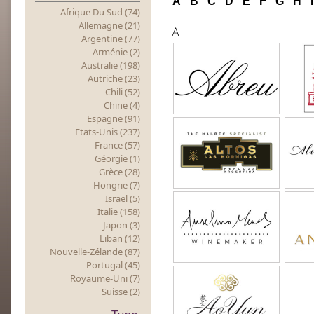
A
B
C
D
E
F
G
H
I
Afrique Du Sud (74)
Allemagne (21)
A
Argentine (77)
Arménie (2)
Australie (198)
Autriche (23)
Chili (52)
Chine (4)
Espagne (91)
Etats-Unis (237)
France (57)
Géorgie (1)
Grèce (28)
Hongrie (7)
Israel (5)
Italie (158)
Japon (3)
Liban (12)
Nouvelle-Zélande (87)
Portugal (45)
Royaume-Uni (7)
Suisse (2)