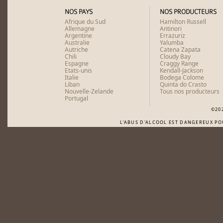
NOS PAYS
NOS PRODUCTEURS
Afrique du Sud
Hamilton Russell
Allemagne
Antinori
Argentine
Errazuriz
Australie
Yalumba
Autriche
Catena Zapata
Chili
Cloudy Bay
Espagne
Craggy Range
Etats-unis
Kendall-Jackson
Italie
Bodega Colome
Liban
Quinta do Crasto
Nouvelle-Zelande
Tous nos producteurs
Portugal
©20
L'ABUS D'ALCOOL EST DANGEREUX P