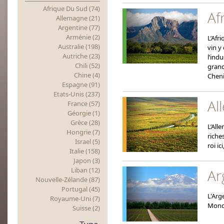
Afrique Du Sud (74)
Af
Allemagne (21)
Argentine (77)
Arménie (2)
L’Afr
Australie (198)
vin y
Autriche (23)
l’ind
Chili (52)
grand
Chine (4)
Cheni
Espagne (91)
Etats-Unis (237)
Al
France (57)
Géorgie (1)
Grèce (28)
L’All
Hongrie (7)
riche
Israel (5)
roi i
Italie (158)
Japon (3)
Liban (12)
Ar
Nouvelle-Zélande (87)
Portugal (45)
L'Arg
Royaume-Uni (7)
Monde
Suisse (2)