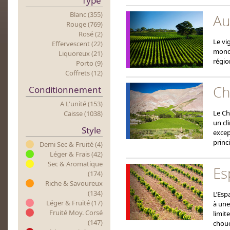
Type
Blanc (355)
Au
Rouge (769)
Rosé (2)
Le vi
Effervescent (22)
monde
Liquoreux (21)
région
Porto (9)
Coffrets (12)
Chi
Conditionnement
A L'unité (153)
Le Ch
Caisse (1038)
un cl
Style
excep
princ
Demi Sec & Fruité (4)
Léger & Frais (42)
Sec & Aromatique
Es
(174)
Riche & Savoureux
(134)
L’Esp
Léger & Fruité (17)
à une
Fruité Moy. Corsé
limit
(147)
chouc