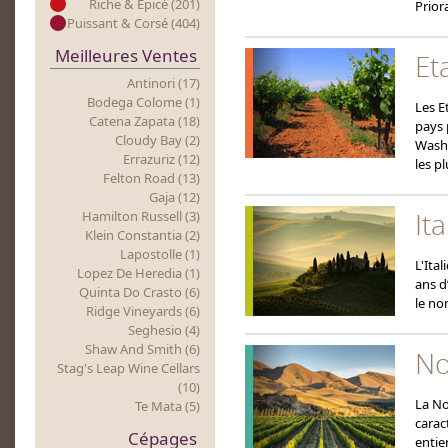
Riche & Epicé (201)
Prior
Puissant & Corsé (404)
Meilleures Ventes
Et
Antinori (17)
Bodega Colome (1)
Les E
Catena Zapata (18)
pays 
Cloudy Bay (2)
Washi
Errazuriz (12)
les p
Felton Road (13)
Gaja (12)
Ita
Hamilton Russell (3)
Klein Constantia (2)
Lapostolle (1)
L'Ita
Lopez De Heredia (1)
ans d
Quinta Do Crasto (6)
le no
Ridge Vineyards (6)
Seghesio (4)
Shaw And Smith (6)
No
Stag's Leap Wine Cellars
(10)
La No
Te Mata (5)
carac
Cépages
entie