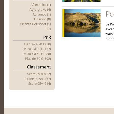
Afrocheiro (1)
Agiorgitiko (4)
Po
Aglianico (1)
Albarino (8)
Alicante Bouschet (1)
Le Po
Plus
excep
train
Prix
pionn
De 10 €
à
20 € (30)
De 20 €
à
30 € (177)
De 30 €
à
50 € (288)
Plus
d
E 50 € (692)
Classement
Score 85-89 (32)
Score 90-94 (457)
Score 95+ (614)