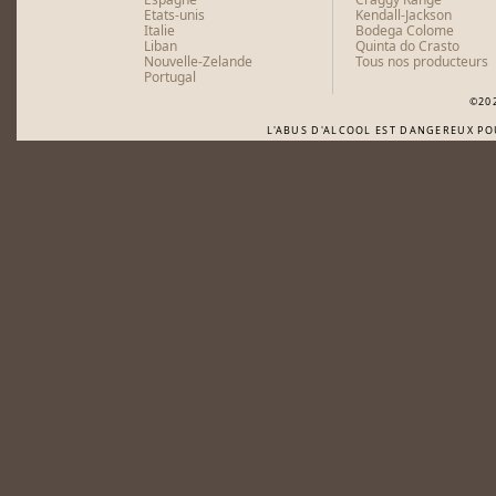
Etats-unis
Kendall-Jackson
Italie
Bodega Colome
Liban
Quinta do Crasto
Nouvelle-Zelande
Tous nos producteurs
Portugal
©20
L'ABUS D'ALCOOL EST DANGEREUX P