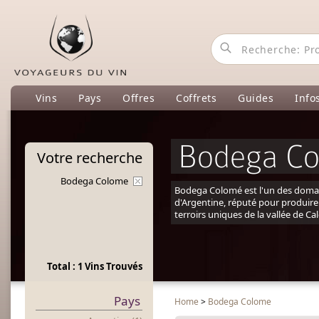
Vins
Pays
Offres
Coffrets
Guides
Info
Bodega C
Votre
recherche
Bodega Colome
Bodega Colomé est l'un des domain
d'Argentine, réputé pour produire 
terroirs uniques de la vallée de Ca
Total : 1 Vins Trouvés
Pays
Home
>
Bodega Colome