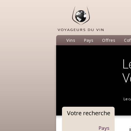
Vins
Pays
Offres
Cof
L
V
Le c
Votre
recherche
Pays
I