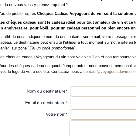
erdu ou vous vous y prenez trop tard ?
Pas de problème,
les Chèques Cadeau Voyageurs du vin sont la solution p
Les chèques cadeau sont le cadeau idéal pour tout amateur de vin et ce t
un anniversaire, pour Noël, pour un cadeau personnel ou bien encore un
l suffit de nous indiquer le nom du destinataire, son email, votre message ai
adeau. Le destinataire peut ensuite l’utiliser à tout moment sur notre site en 
anier
" sur zone "
J'ai un code promotionnel
".
Les chèques cadeau Voyageurs du vin sont valables 1 an et non remboursabl
Pour des chèques cadeau en quantité importantes, nous pouvons personnaliser
vec le logo de votre société. Contactez-nous à
contact@voyageursduvin.co
Nom du destinataire
*
:
Email du destinataire
*
:
Votre nom
*
: