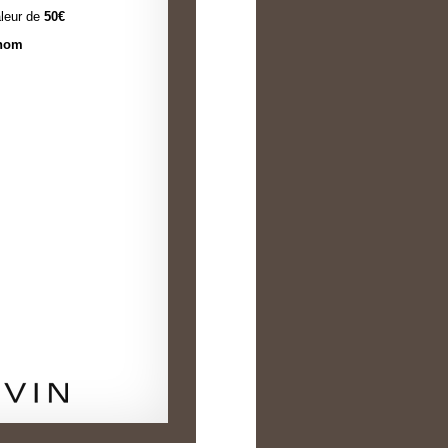
leur de
50
€
 nom