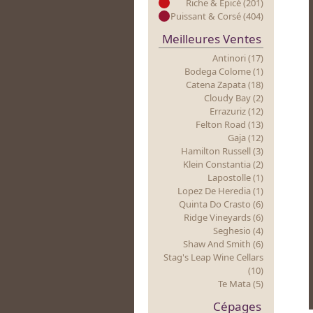
Riche & Epicé (201)
Puissant & Corsé (404)
Meilleures Ventes
Antinori (17)
Bodega Colome (1)
Catena Zapata (18)
Cloudy Bay (2)
Errazuriz (12)
Felton Road (13)
Gaja (12)
Hamilton Russell (3)
Klein Constantia (2)
Lapostolle (1)
Lopez De Heredia (1)
Quinta Do Crasto (6)
Ridge Vineyards (6)
Seghesio (4)
Shaw And Smith (6)
Stag's Leap Wine Cellars
(10)
Te Mata (5)
Cépages