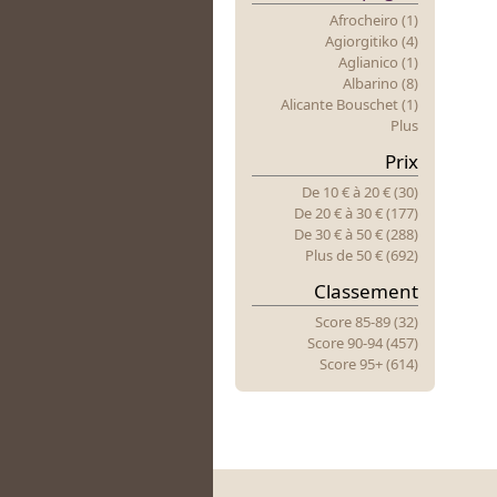
Afrocheiro (1)
Agiorgitiko (4)
Aglianico (1)
Albarino (8)
Alicante Bouschet (1)
Plus
Prix
De 10 €
à
20 € (30)
De 20 €
à
30 € (177)
De 30 €
à
50 € (288)
Plus
d
E 50 € (692)
Classement
Score 85-89 (32)
Score 90-94 (457)
Score 95+ (614)