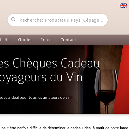
frets
Guides
Infos
Contact
es Chèques Cadeau
oyageurs du Vin
adeau idéal pour tous les amateurs de vin !
l peut être parfois difficile de déterminer le cadeau idéal à partir de notre lar