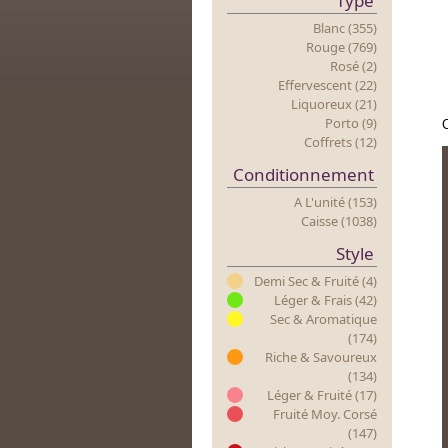
Type
Blanc (355)
Rouge (769)
Rosé (2)
Effervescent (22)
Liquoreux (21)
Porto (9)
Coffrets (12)
Conditionnement
A L'unité (153)
Caisse (1038)
Style
Demi Sec & Fruité (4)
Léger & Frais (42)
Sec & Aromatique
(174)
Riche & Savoureux
(134)
Léger & Fruité (17)
Fruité Moy. Corsé
(147)