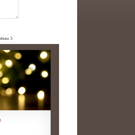
deau 3
e