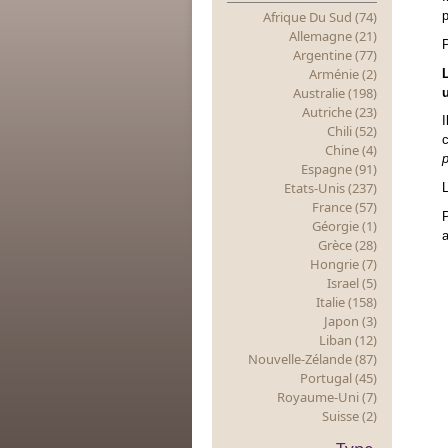
Afrique Du Sud (74)
p
Allemagne (21)
Argentine (77)
Arménie (2)
Australie (198)
Autriche (23)
I
Chili (52)
c
Chine (4)
p
Espagne (91)
Etats-Unis (237)
France (57)
Géorgie (1)
a
Grèce (28)
Hongrie (7)
Israel (5)
Italie (158)
Japon (3)
Liban (12)
Nouvelle-Zélande (87)
Portugal (45)
Royaume-Uni (7)
Suisse (2)