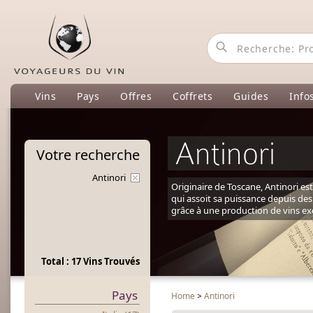
Vins
Pays
Offres
Coffrets
Guides
Info
Antinori
Votre
recherche
Antinori
Originaire de Toscane, Antinori est 
qui assoit sa puissance depuis des
grâce à une production de vins ex
Total : 17 Vins Trouvés
Pays
Home
>
Antinori