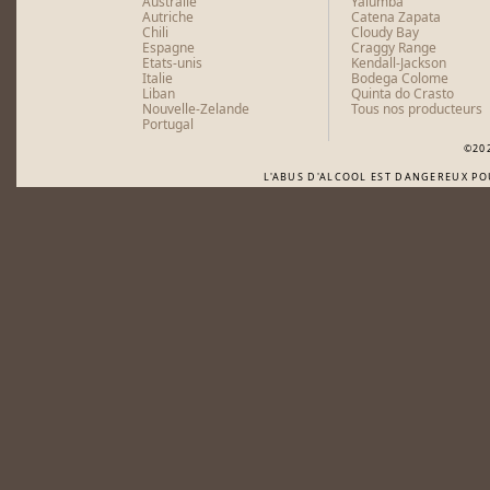
Australie
Yalumba
Autriche
Catena Zapata
Chili
Cloudy Bay
Espagne
Craggy Range
Etats-unis
Kendall-Jackson
Italie
Bodega Colome
Liban
Quinta do Crasto
Nouvelle-Zelande
Tous nos producteurs
Portugal
©20
L'ABUS D'ALCOOL EST DANGEREUX P