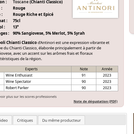
on :
Toscane
(Chianti Classico)
 :
Rouge
 :
Rouge Riche et Epicé
at :
75cl
l :
13°
ges :
90% Sangiovese, 5% Merlot, 5% Syrah
oli Chianti Classico
d’Antinori est une expression vibrante et
ée du Chianti Classico, élaborée principalement à partir de
ovese, avec un accent sur les arômes frais et floraux
téristiques de la région.
Experts
Note
Année
E
Wine Enthusiast
91
2023
S
Wine Spectator
90
2023
Robert Parker
90
2023
voir plus sur les scores professionels
Note de dégustation (PDF)
ideo
Critiques
Du même producteur