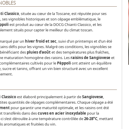
GNOBLES
ti Classico
, située au cœur de la Toscane, est réputée pour ses
s, ses vignobles historiques et son cépage emblématique, le
ppoli
est produit au cœur de la DOCG Chianti Classico, et les
lement situés pour capter le meilleur du climat toscan.
 marqué par un
hiver froid et sec
, suivi d’un printemps et d’un été
ains défis pour les vignes. Malgré ces conditions, les vignobles se
 bénéficiant des
pluies d’août
et des températures plus fraîches,
ne maturation homogène des raisins. Les
raisins de Sangiovese
et
 complémentaires cultivés pour le
Pèppoli
ont atteint un équilibre
é, sucre et tanins, offrant un vin bien structuré avec un excellent
ssement.
i Classico
est élaboré principalement à partir de
Sangiovese
,
ites quantités de cépages complémentaires. Chaque cépage a été
ément
pour garantir une maturité optimale, et les raisins ont été
t transférés dans des
cuves en acier inoxydable
pour la
-ci s’est déroulée à une température contrôlée de
26-28°C
, mettant
tés aromatiques et fruitées du vin.