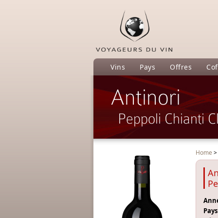
Vins
Pays
Offres
Cof
Antinori
Peppoli Chianti C
Home
An
Pe
Anné
Pays 