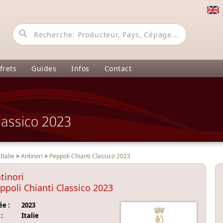
frets
Guides
Infos
Contact
lassico 2023
>
Italie
>
Antinori
>
Peppoli Chianti Classico 2023
tinori
ppoli Chianti Classico 2023
e :
2023
:
Italie