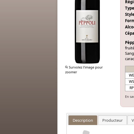
Régi
Type
Style
Form
Alcoo
Cépa
Pèpp
fruit
Sangi
carac
Survolez l'image pour
zoomer
W
W
RP
En sa
Description
Producteur
V