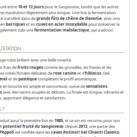
uré entre
10 et 12 jours
pour le Sangiovese, tandis que les autres
ne macération légèrement plus longue. Une fois la fermentation
été transféré dans de
grands fûts de chêne de Slavonie
, avec une
e en
barriques
et en
cuves en acier inoxydable
pour préserver la
 également subi une
fermentation malolactique
, qui a adouci
USTATION
ge rubis brillant avec une belle vivacité.
t frais de
fruits rouges
comme les groseilles, les fraises et les
es notes florales délicates de
rose canine
et d’
hibiscus
. Des
amel
et de
pastèque
complètent le profil aromatique.
ée en bouche est ample et savoureuse, suivie de
sensations
s
avec des tanins souples et délicats. La finale est longue, vibrante et
, apportant élégance et satisfaction.
 ?
oduit pour la première fois en
1985
, et ce vin est reconnu pour son
n potentiel fruité du Sangiovese
. Depuis
2013
, une partie des
Pèppoli
est vinifiée dans les
caves Antinori nel Chianti Classico
,