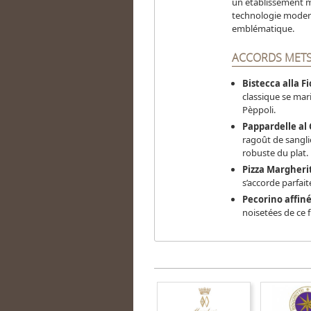
un établissement m
technologie moderne
emblématique.
ACCORDS METS
Bistecca alla F
classique se mari
Pèppoli.
Pappardelle al 
ragoût de sangli
robuste du plat.
Pizza Margheri
s’accorde parfait
Pecorino affin
noisetées de ce f