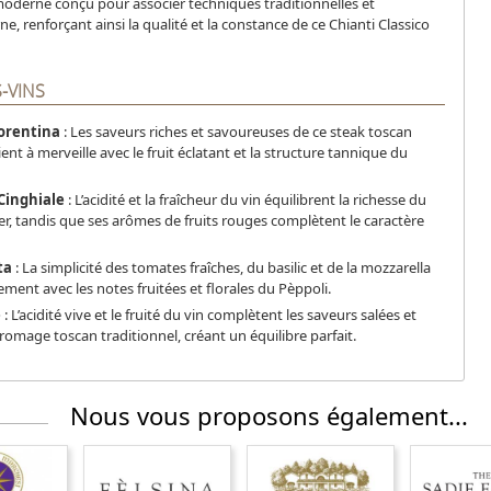
oderne conçu pour associer techniques traditionnelles et
, renforçant ainsi la qualité et la constance de ce Chianti Classico
-VINS
iorentina
: Les saveurs riches et savoureuses de ce steak toscan
ent à merveille avec le fruit éclatant et la structure tannique du
Cinghiale
: L’acidité et la fraîcheur du vin équilibrent la richesse du
er, tandis que ses arômes de fruits rouges complètent le caractère
ta
: La simplicité des tomates fraîches, du basilic et de la mozzarella
ement avec les notes fruitées et florales du Pèppoli.
é
: L’acidité vive et le fruité du vin complètent les saveurs salées et
romage toscan traditionnel, créant un équilibre parfait.
Nous vous proposons également...