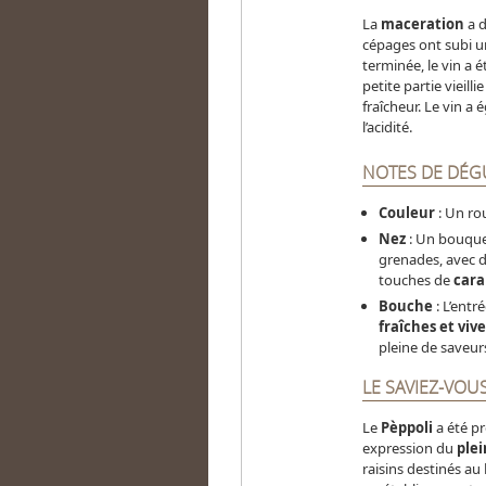
La
maceration
a d
cépages ont subi u
terminée, le vin a 
petite partie vieilli
fraîcheur. Le vin a
l’acidité.
NOTES DE DÉG
Couleur
: Un rou
Nez
: Un bouque
grenades, avec d
touches de
car
Bouche
: L’entr
fraîches et vive
pleine de saveurs
LE SAVIEZ-VOUS
Le
Pèppoli
a été pr
expression du
plei
raisins destinés au