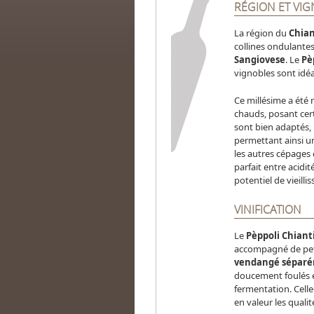
RÉGION ET VI
La région du
Chian
collines ondulante
Sangiovese
. Le
Pè
vignobles sont idéa
Ce millésime a été
chauds, posant cert
sont bien adaptés,
permettant ainsi u
les autres cépages
parfait entre acidit
potentiel de vieilli
VINIFICATION
Le
Pèppoli Chiant
accompagné de pet
vendangé sépar
doucement foulés e
fermentation. Celle
en valeur les quali