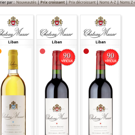
rier par :
Nouveautés
|
Prix croissant
|
Prix décroissant
|
Noms A-Z
|
Noms Z-
Liban
Liban
Liban