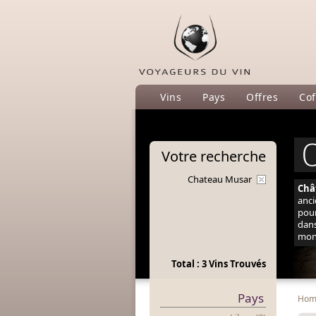
Vins
Pays
Offres
Cof
Votre
recherche
Chateau Musar
Châ
anci
pour
dans
mond
Total : 3 Vins Trouvés
Pays
Ho