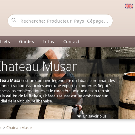
frets
Guides
Infos
Contact
Chateau Musar
teau Musar
est un domaine légendaire du Liban, combinant les
ennes traditions viticoles avec une expertise moderne. Réputé
 ses vins emblématiques et le caractère unique de son terroir
 la
vallée de la Bekaa
, Château Musar est un ambassadeur
ial de la viticulture libanaise.
En savoir plus
me
>
Chateau Musar