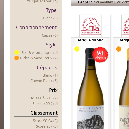
Afrique Du Sud (6)
Trier par :
Nouveautés
|
Prix cr
Type
Blanc (6)
Conditionnement
Caisse (6)
Afrique du Sud
Afriq
Style
Sec & Aromatique (4)
Riche & Savoureux (2)
Cépages
Blend (1)
Chenin Blanc (5)
Prix
De 30 €
à
50 € (2)
Plus
d
E 50 € (4)
Classement
Score 90-94 (3)
Score 95+ (3)