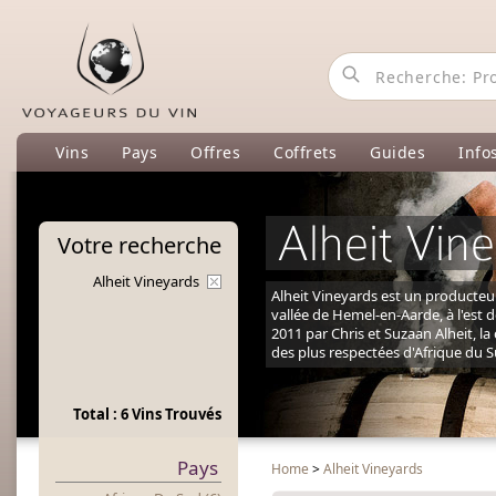
Vins
Pays
Offres
Coffrets
Guides
Info
Alheit Vin
Votre
recherche
Alheit Vineyards
Alheit Vineyards est un producteur
vallée de Hemel-en-Aarde, à l'est 
2011 par Chris et Suzaan Alheit, l
des plus respectées d'Afrique du S
Total : 6 Vins Trouvés
Pays
Home
>
Alheit Vineyards