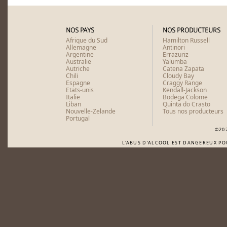
NOS PAYS
NOS PRODUCTEURS
Afrique du Sud
Hamilton Russell
Allemagne
Antinori
Argentine
Errazuriz
Australie
Yalumba
Autriche
Catena Zapata
Chili
Cloudy Bay
Espagne
Craggy Range
Etats-unis
Kendall-Jackson
Italie
Bodega Colome
Liban
Quinta do Crasto
Nouvelle-Zelande
Tous nos producteurs
Portugal
©20
L'ABUS D'ALCOOL EST DANGEREUX P