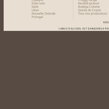
Etats-unis
Kendall-Jackson
Italie
Bodega Colome
Liban
Quinta do Crasto
Nouvelle-Zelande
Tous nos producteurs
Portugal
©20
L'ABUS D'ALCOOL EST DANGEREUX P