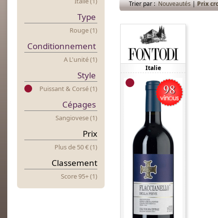
Italie (1)
Trier par :
Nouveautés
|
Prix cr
Type
Rouge (1)
Conditionnement
A L'unité (1)
Italie
Style
Puissant & Corsé (1)
Cépages
Sangiovese (1)
Prix
Plus
d
E 50 € (1)
Classement
Score 95+ (1)