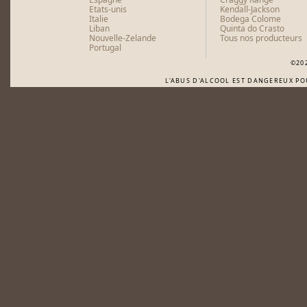
Etats-unis
Kendall-Jackson
Italie
Bodega Colome
Liban
Quinta do Crasto
Nouvelle-Zelande
Tous nos producteurs
Portugal
©20
L'ABUS D'ALCOOL EST DANGEREUX P