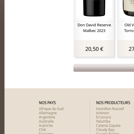
Don David Reserve
Old V
Malbec 2023
Torro
20,50 €
27
NOS PAYS
NOS PRODUCTEURS
Afrique du Sud
Hamilton Russell
Allemagne
Antinori
Argentine
Errazuriz
Australie
Yalumba
Autriche
Catena Zapata
Chili
Cloudy Bay
Espagne
Craggy Range