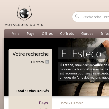
Vins
Pays
Offres
Coffrets
Guides
Info
El Esteco
Votre
recherche
El Esteco
El Esteco
, situé dans la
vallée de
pionnier de la viticulture en haut
est reconnu pour ses vins exception
uniques de l’une des régions vitic
Total : 3 Vins Trouvés
Pays
Home
>
El Esteco