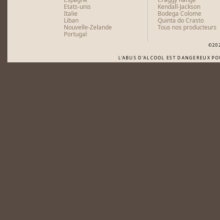
Etats-unis
Kendall-Jackson
Italie
Bodega Colome
Liban
Quinta do Crasto
Nouvelle-Zelande
Tous nos producteurs
Portugal
©20
L'ABUS D'ALCOOL EST DANGEREUX P