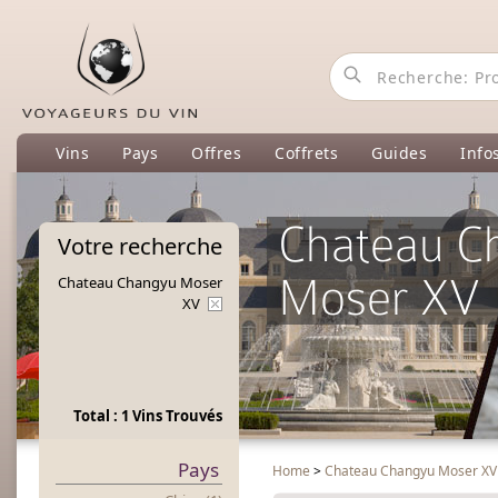
Vins
Pays
Offres
Coffrets
Guides
Info
Chateau C
Votre
recherche
Moser XV
Chateau Changyu Moser
XV
Total : 1 Vins Trouvés
Pays
Home
>
Chateau Changyu Moser XV