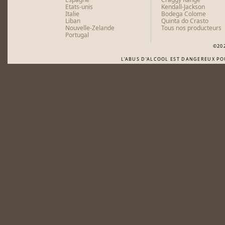
Etats-unis
Kendall-Jackson
Italie
Bodega Colome
Liban
Quinta do Crasto
Nouvelle-Zelande
Tous nos producteurs
Portugal
©20
L'ABUS D'ALCOOL EST DANGEREUX P