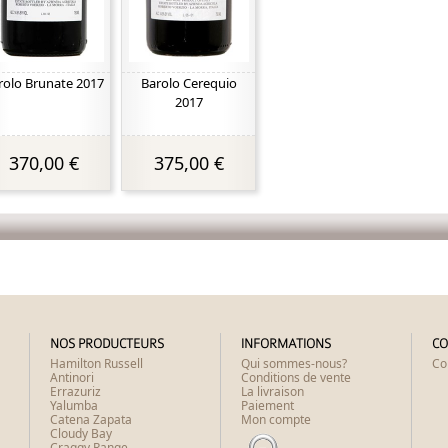
rolo Brunate 2017
Barolo Cerequio
2017
370,00 €
375,00 €
NOS PRODUCTEURS
INFORMATIONS
CO
Hamilton Russell
Qui sommes-nous?
Co
Antinori
Conditions de vente
Errazuriz
La livraison
Yalumba
Paiement
Catena Zapata
Mon compte
Cloudy Bay
Craggy Range