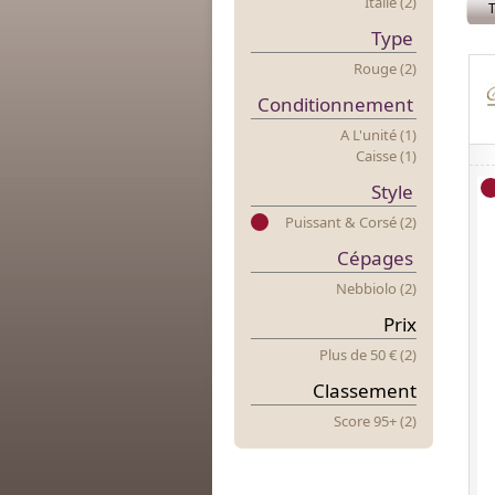
Italie (2)
T
Type
Rouge (2)
Conditionnement
A L'unité (1)
Caisse (1)
Style
Puissant & Corsé (2)
Cépages
Nebbiolo (2)
Prix
Plus
d
E 50 € (2)
Classement
Score 95+ (2)