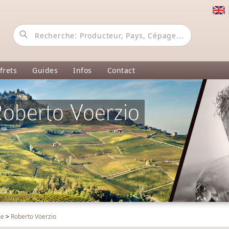
frets
Guides
Infos
Contact
oberto Voerzio
me
>
Roberto Voerzio