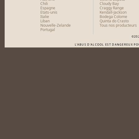
Chili
Cloudy Bay
Espagne
Craggy Range
Etats-unis
Kendall-Jackson
Italie
Bodega Colome
Liban
Quinta do Crasto
Nouvelle-Zelande
Tous nos producteurs
Portugal
©20
L'ABUS D'ALCOOL EST DANGEREUX P