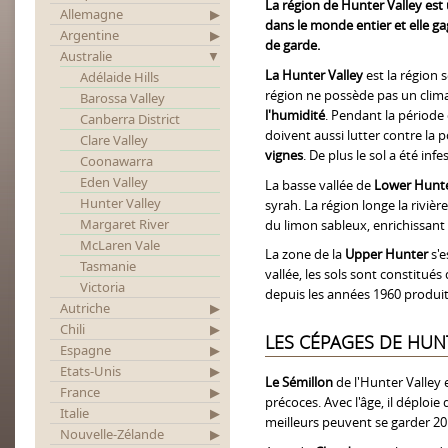
La région de Hunter Valley est
Allemagne
dans le monde entier et elle ga
Argentine
de garde.
Australie
La Hunter Valley
est la région 
Adélaide Hills
région ne possède pas un climat
Barossa Valley
l'humidité
. Pendant la période
Canberra District
doivent aussi lutter contre la 
Clare Valley
vignes
. De plus le sol a été inf
Coonawarra
Eden Valley
La basse vallée de
Lower Hunt
Hunter Valley
syrah. La région longe la riviè
Margaret River
du limon sableux, enrichissant 
McLaren Vale
La zone de la
Upper Hunter
s'
Tasmanie
vallée, les sols sont constitués
Victoria
depuis les années 1960 produit
Autriche
Chili
LES CÉPAGES DE HUN
Espagne
Etats-Unis
Le Sémillon
de l'Hunter Valley 
France
précoces. Avec l'âge, il déploie 
Italie
meilleurs peuvent se garder 20
Nouvelle-Zélande