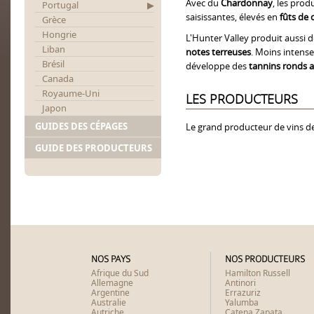
Avec du
Chardonnay
, les prod
Portugal
saisissantes, élevés en
fûts de
Grèce
Hongrie
L'Hunter Valley produit aussi 
Liban
notes terreuses
. Moins intense
Brésil
développe des
tannins ronds 
Canada
Royaume-Uni
LES PRODUCTEURS
Japon
GUIDES DES CÉPAGES
Le grand producteur de vins de
GUIDE DES PRODUCTEURS
NOS PAYS
NOS PRODUCTEURS
Afrique du Sud
Hamilton Russell
Allemagne
Antinori
Argentine
Errazuriz
Australie
Yalumba
Autriche
Catena Zapata