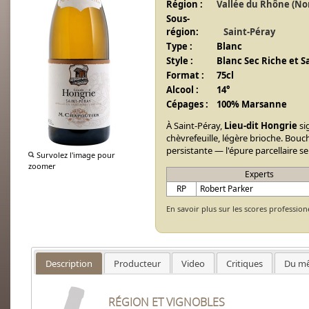
Région :
Vallée du Rhône (No
Sous-
région:
Saint-Péray
Type :
Blanc
Style :
Blanc Sec Riche et 
Format :
75cl
Alcool :
14°
Cépages :
100% Marsanne
À Saint-Péray,
Lieu-dit Hongrie
si
chèvrefeuille, légère brioche. Bouc
persistante — l'épure parcellaire s
Survolez l'image pour
zoomer
Experts
RP
Robert Parker
En savoir plus sur les scores profession
Description
Producteur
Video
Critiques
Du mê
RÉGION ET VIGNOBLES