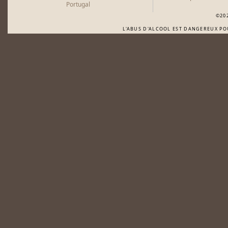
Portugal
©20
L'ABUS D'ALCOOL EST DANGEREUX P