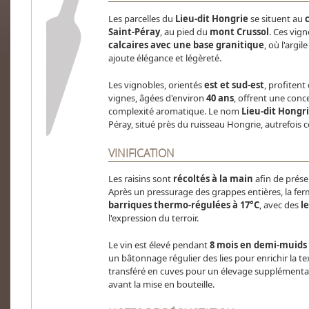
Les parcelles du
Lieu-dit Hongrie
se situent au
Saint-Péray
, au pied du
mont Crussol
. Ces vig
calcaires avec une base granitique
, où l'argil
ajoute élégance et légèreté.
Les vignobles, orientés
est et sud-est
, profitent
vignes, âgées d'environ
40 ans
, offrent une conc
complexité aromatique. Le nom
Lieu-dit Hongr
Péray, situé près du ruisseau Hongrie, autrefois 
VINIFICATION
Les raisins sont
récoltés à la main
afin de préser
Après un pressurage des grappes entières, la fe
barriques thermo-régulées à 17°C
, avec des
l
l'expression du terroir.
Le vin est élevé pendant
8 mois en demi-muids d
un bâtonnage régulier des lies pour enrichir la tex
transféré en cuves pour un élevage supplémenta
avant la mise en bouteille.