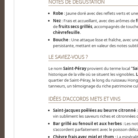
NOTES DE DÉGUSTATION
Robe
: Jaune doré avec des reflets verts et une 
Nez
: Frais et accueillant, avec des arômes de
f
de
fruits secs grillés
, accompagnés de touch
chèvrefeuille
.
Bouche
: Une attaque lisse et fraîche, avec une
persistante, mettant en valeur des notes subtile
LE SAVIEZ-VOUS ?
Le nom
Saint-Péray
provient du terme local
"Sa
historique de la ville où se situent les vignobles.
L
quartier de Saint-Péray, le long du ruisseau Hongri
tanneurs, un témoignage du riche patrimoine cultu
IDÉES D'ACCORDS METS ET VINS
Saint-Jacques poêlées au beurre citronné
:
vin subliment les saveurs riches et citronnées d
Bar grillé au fenouil et aux herbes
: Les not
s'accordent parfaitement avec le poisson délic
Chèvre frais avec miel et thym
: La minéralit