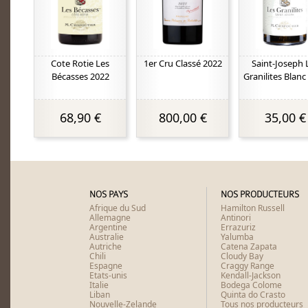
Cote Rotie Les
1er Cru Classé 2022
Saint-Joseph 
Bécasses 2022
Granilites Blanc
68,90 €
800,00 €
35,00 €
NOS PAYS
NOS PRODUCTEURS
Afrique du Sud
Hamilton Russell
Allemagne
Antinori
Argentine
Errazuriz
Australie
Yalumba
Autriche
Catena Zapata
Chili
Cloudy Bay
Espagne
Craggy Range
Etats-unis
Kendall-Jackson
Italie
Bodega Colome
Liban
Quinta do Crasto
Nouvelle-Zelande
Tous nos producteurs