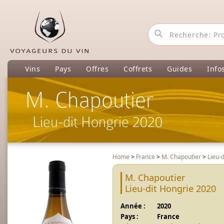
Vins
Pays
Offres
Coffrets
Guides
Info
M. Chapoutier
Lieu-dit Hongrie 2020
Home
>
France
>
M. Chapoutier
>
Lieu-
M. Chapoutier
Lieu-dit Hongrie 2020
Année :
2020
Pays :
France