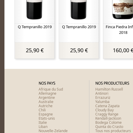
Q Tempranillo 2019
Q Tempranillo 2019
Finca Piedra Inf
2018
25,90 €
25,90 €
160,00 
NOS PAYS
NOS PRODUCTEURS
Afrique du Sud
Hamilton Russell
Allemagne
Antinori
Argentine
Errazuriz
Australie
Yalumba
Autriche
Catena Zapata
Chili
Cloudy Bay
Espagne
Craggy Range
Etats-unis
Kendall-Jackson
Italie
Bodega Colome
Liban
Quinta do Crasto
Nouvelle-Zelande
Tous nos producteurs