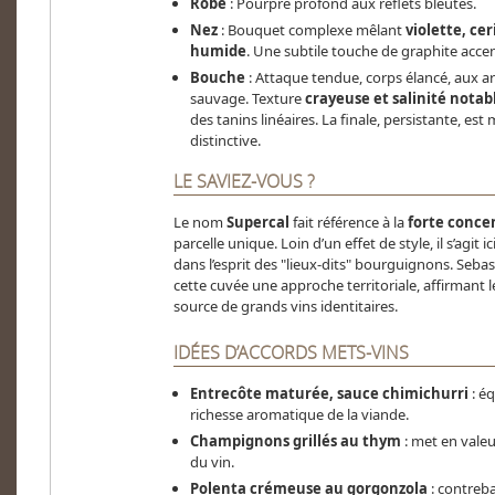
Robe
: Pourpre profond aux reflets bleutés.
Nez
: Bouquet complexe mêlant
violette, ce
humide
. Une subtile touche de graphite acce
Bouche
: Attaque tendue, corps élancé, aux ar
sauvage. Texture
crayeuse et salinité notab
des tanins linéaires. La finale, persistante, e
distinctive.
LE SAVIEZ-VOUS ?
Le nom
Supercal
fait référence à la
forte concen
parcelle unique. Loin d’un effet de style, il s’agit
dans l’esprit des "lieux-dits" bourguignons. Seba
cette cuvée une approche territoriale, affirmant 
source de grands vins identitaires.
IDÉES D’ACCORDS METS-VINS
Entrecôte maturée, sauce chimichurri
: éq
richesse aromatique de la viande.
Champignons grillés au thym
: met en valeu
du vin.
Polenta crémeuse au gorgonzola
: contreba