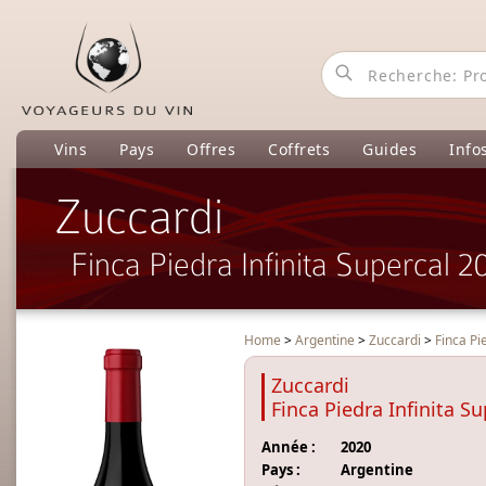
Vins
Pays
Offres
Coffrets
Guides
Info
Zuccardi
Finca Piedra Infinita Supercal 2
Home
>
Argentine
>
Zuccardi
>
Finca Pi
Zuccardi
Finca Piedra Infinita S
Année :
2020
Pays :
Argentine