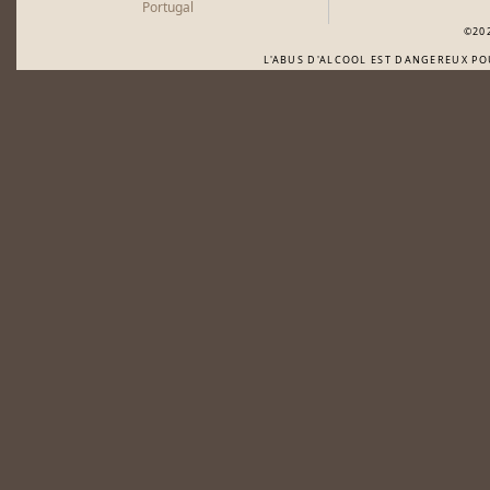
Portugal
©20
L'ABUS D'ALCOOL EST DANGEREUX P