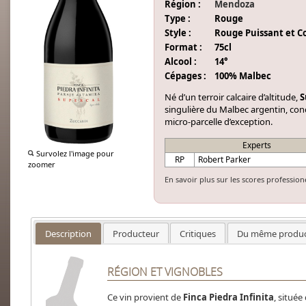
Région :
Mendoza
Type :
Rouge
Style :
Rouge Puissant et C
Format :
75cl
Alcool :
14°
Cépages :
100% Malbec
Né d’un terroir calcaire d’altitude,
S
singulière du Malbec argentin, conc
micro-parcelle d’exception.
Experts
Survolez l'image pour
RP
Robert Parker
zoomer
En savoir plus sur les scores profession
Description
Producteur
Critiques
Du même produc
RÉGION ET VIGNOBLES
Ce vin provient de
Finca Piedra Infinita
, située