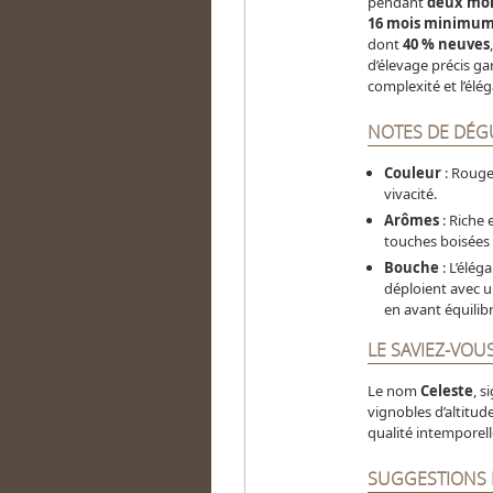
pendant
deux moi
16 mois minimu
dont
40 % neuves
d’élevage précis gar
complexité et l’élé
NOTES DE DÉG
Couleur
: Rouge
vivacité.
Arômes
: Riche 
touches boisées 
Bouche
: L’élég
déploient avec u
en avant équilib
LE SAVIEZ-VOUS
Le nom
Celeste
, s
vignobles d’altitude
qualité intemporell
SUGGESTIONS 