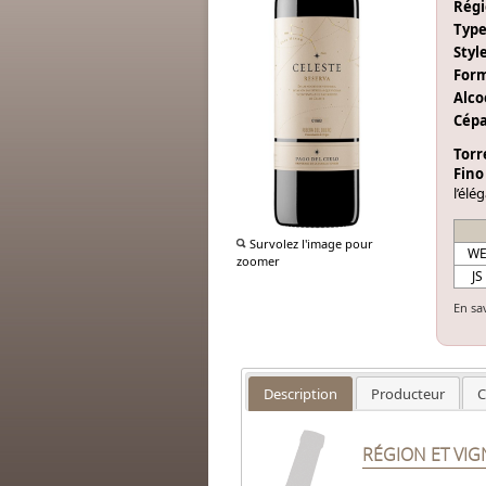
Régi
Type
Style
Form
Alcoo
Cépa
Torr
Fino
l’élé
Survolez l'image pour
W
zoomer
JS
En sa
Description
Producteur
C
RÉGION ET VI