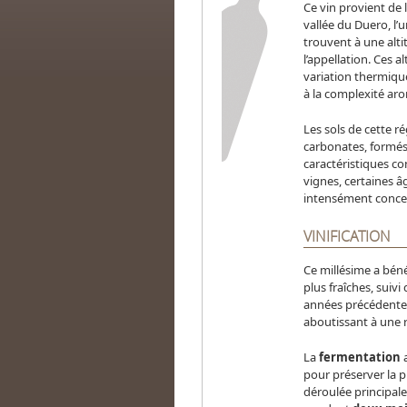
Ce vin provient de 
vallée du Duero, l’
trouvent à une alt
l’appellation. Ces 
variation thermique 
à la complexité ar
Les sols de cette r
carbonates, formés
caractéristiques con
vignes, certaines 
intensément concen
VINIFICATION
Ce millésime a bén
plus fraîches, suiv
années précédentes
aboutissant à une r
La
fermentation
a
pour préserver la pu
déroulée principale