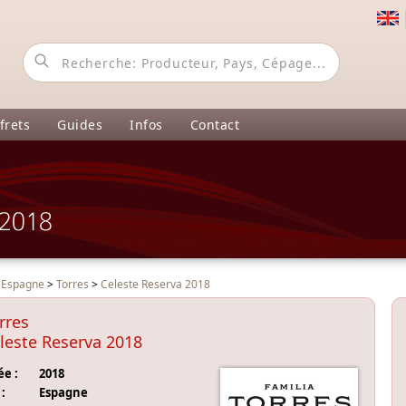
frets
Guides
Infos
Contact
 2018
>
Espagne
>
Torres
>
Celeste Reserva 2018
rres
leste Reserva 2018
e :
2018
:
Espagne