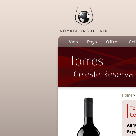
Vins
Pays
Offres
Cof
Torres
Celeste Reserva
Home
To
Ce
Anné
Pays 