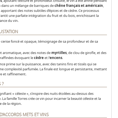
s
, ajoutant texture et profondeur. Ensuite, le vin a été affiné pendant
m
dans un mélange de barriques de
chêne français et américain
,
, apportant des notes subtiles d’épices et de cèdre. Ce processus
antit une parfaite intégration du fruit et du bois, enrichissant la
gance du vin.
USTATION
 cerise foncé et opaque, témoignage de sa profondeur et de sa
et aromatique, avec des notes de
myrtilles
, de clou de girofle, et des
raffinées évoquant le
cèdre
et l’
encens
.
ance prime sur la puissance, avec des tanins fins et tissés qui se
ne complexité parfumée. La finale est longue et persistante, mettant
re et raffinement.
 ?
ignifiant « céleste », s’inspire des nuits étoilées au-dessus des
. La famille Torres crée ce vin pour incarner la beauté céleste et la
e de la région.
D’ACCORDS METS ET VINS