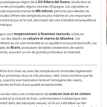
la prestigieuse région de la
DO Ribera del Duero
, située dans la
une des principales régions viticoles d’Espagne. Les vignobles se
itude impressionnante de
895 mètres
, parmi les plus élevées de
altitudes offrent des températures plus fraîches et une importante
entre le jour et la nuit, favorisant des vins à l’acidité remarquable et
omatique.
égion sont
moyennement à finement texturés
, riches en
 sur des dépôts de
calcaire et marne du Miocène
. Ces
fèrent au vin une minéralité et un équilibre structurel distinctifs. Les
âgées de
80 ans
, produisent de faibles rendements de raisins
trés, assurant un vin de grande profondeur et intensité.
éficié d’un hiver sec avec des températures minimales légèrement
i d’un printemps doux et très pluvieux. L’été, moins extrême que les
, a permis une maturation lente et homogène des raisins,
écolte de fruits d’une qualité exceptionnelle.
 eu lieu dans une combinaison de
cuves en inox et en ciment
reté et la vivacité du fruit. La fermentation malolactique s’est
ment dans des barriques neuves, où le vin a été élevé sur lies