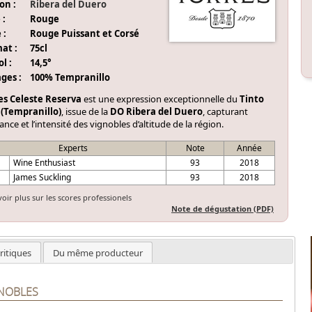
on :
Ribera del Duero
 :
Rouge
 :
Rouge Puissant et Corsé
at :
75cl
l :
14,5°
ges :
100% Tempranillo
es Celeste Reserva
est une expression exceptionnelle du
Tinto
 (Tempranillo)
, issue de la
DO Ribera del Duero
, capturant
gance et l’intensité des vignobles d’altitude de la région.
Experts
Note
Année
E
Wine Enthusiast
93
2018
James Suckling
93
2018
voir plus sur les scores professionels
Note de dégustation (PDF)
ritiques
Du même producteur
GNOBLES