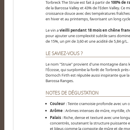
Torbreck The Struie est fait à partir de
100% de ra
de la Barossa Valley et 43% de l'Eden Valley. Ce 
croissance douce avec des températures fraîches
en hiver et au printemps, favorisant un long cy
Le vin a
vieilli pendant 18 mois en chêne fran
pour ajouter une complexité subtile sans dominer 
de 15%, un pH de 3,60 et une acidité de 5,84 g/L​​.
LE SAVIEZ-VOUS ?
Le nom "Struie" provient d'une montagne dans l
l'Écosse, qui surplombe la forêt de Torbreck près 
Dornoch Firth est réputée aussi inspirante que la 
Barossa Ranges​​.
NOTES DE DÉGUSTATION
Couleur
: Teinte cramoisie profonde avec un 
Arôme
: Arômes intenses de mûre, myrtille, cho
Palais
: Riche, dense et texturé avec une longu
concentrés, soutenant la structure puissante et 
et bleus comme la compote de mûre et de myrtil