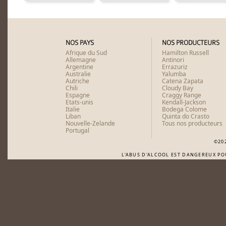
NOS PAYS
NOS PRODUCTEURS
Afrique du Sud
Hamilton Russell
Allemagne
Antinori
Argentine
Errazuriz
Australie
Yalumba
Autriche
Catena Zapata
Chili
Cloudy Bay
Espagne
Craggy Range
Etats-unis
Kendall-Jackson
Italie
Bodega Colome
Liban
Quinta do Crasto
Nouvelle-Zelande
Tous nos producteurs
Portugal
©20
L'ABUS D'ALCOOL EST DANGEREUX P