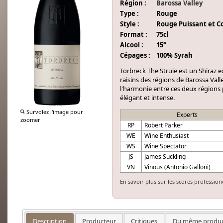
Région :
Barossa Valley
Type :
Rouge
Style :
Rouge Puissant et C
Format :
75cl
Alcool :
15°
Cépages :
100% Syrah
Torbreck The Struie est un Shiraz 
raisins des régions de Barossa Vall
l'harmonie entre ces deux régions pr
élégant et intense.
Survolez l'image pour
Experts
zoomer
RP
Robert Parker
WE
Wine Enthusiast
WS
Wine Spectator
JS
James Suckling
VN
Vinous (Antonio Galloni)
En savoir plus sur les scores profession
Description
Producteur
Critiques
Du même produc