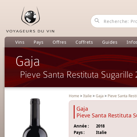
Vins
Pays
Offres
Coffrets
Guides
Info
Gaja
Pieve Santa Restituta Sugarille
Home
>
Italie
>
Gaja
>
Pieve Santa Resti
Gaja
Pieve Santa Restituta S
Année :
2018
Pays :
Italie