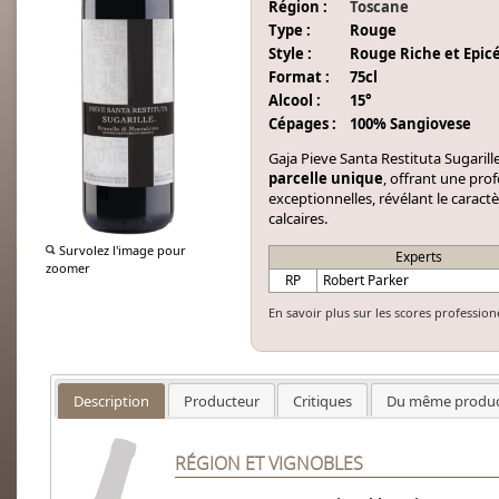
Région :
Toscane
Type :
Rouge
Style :
Rouge Riche et Epic
Format :
75cl
Alcool :
15°
Cépages :
100% Sangiovese
Gaja Pieve Santa Restituta Sugarill
parcelle unique
, offrant une pro
exceptionnelles, révélant le caractè
calcaires.
Survolez l'image pour
Experts
zoomer
RP
Robert Parker
En savoir plus sur les scores profession
Description
Producteur
Critiques
Du même produc
RÉGION ET VIGNOBLES