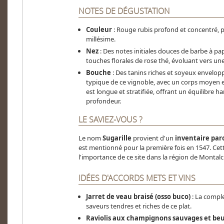
NOTES DE DÉGUSTATION
Couleur
: Rouge rubis profond et concentré, 
millésime.
Nez
: Des notes initiales douces de barbe à pa
touches florales de rose thé, évoluant vers u
Bouche
: Des tanins riches et soyeux envelopp
typique de ce vignoble, avec un corps moyen et 
est longue et stratifiée, offrant un équilibre 
profondeur.
LE SAVIEZ-VOUS ?
Le nom
Sugarille
provient d'un
inventaire paro
est mentionné pour la première fois en 1547. Cet
l'importance de ce site dans la région de Montalc
IDÉES D'ACCORDS METS ET VINS
Jarret de veau braisé (osso buco)
: La comple
saveurs tendres et riches de ce plat.
Raviolis aux champignons sauvages et beu