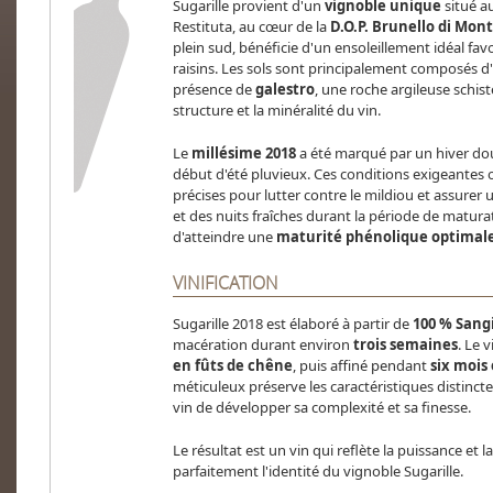
Sugarille provient d'un
vignoble unique
situé a
Restituta, au cœur de la
D.O.P. Brunello di Mon
plein sud, bénéficie d'un ensoleillement idéal 
raisins. Les sols sont principalement composés d'
présence de
galestro
, une roche argileuse schis
structure et la minéralité du vin.
Le
millésime 2018
a été marqué par un hiver dou
début d'été pluvieux. Ces conditions exigeantes o
précises pour lutter contre le mildiou et assurer 
et des nuits fraîches durant la période de matur
d'atteindre une
maturité phénolique optimale 
VINIFICATION
Sugarille 2018 est élaboré à partir de
100 % Sang
macération durant environ
trois semaines
. Le 
en fûts de chêne
, puis affiné pendant
six mois
méticuleux préserve les caractéristiques distinc
vin de développer sa complexité et sa finesse.
Le résultat est un vin qui reflète la puissance et l
parfaitement l'identité du vignoble Sugarille.