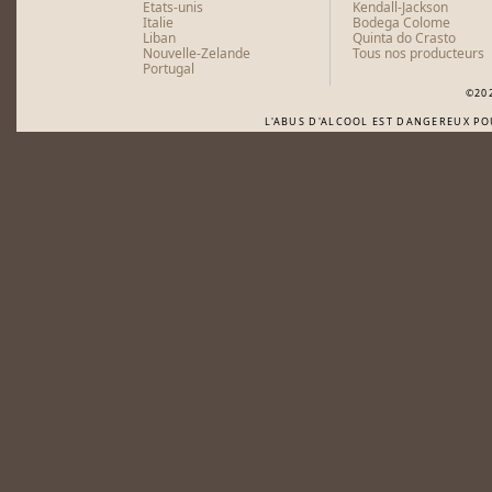
Etats-unis
Kendall-Jackson
Italie
Bodega Colome
Liban
Quinta do Crasto
Nouvelle-Zelande
Tous nos producteurs
Portugal
©20
L'ABUS D'ALCOOL EST DANGEREUX P