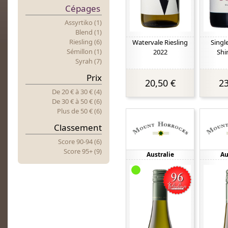
Cépages
Assyrtiko (1)
Blend (1)
Riesling (6)
Watervale Riesling
Singl
Sémillon (1)
2022
Shi
Syrah (7)
Prix
20,50 €
23
De 20 €
à
30 € (4)
De 30 €
à
50 € (6)
Plus
d
E 50 € (6)
Classement
Score 90-94 (6)
Score 95+ (9)
Australie
Au