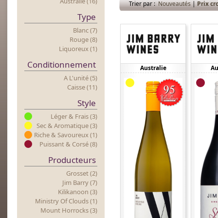
Australie (16)
Trier par :
Nouveautés
|
Prix cr
Type
Blanc (7)
Rouge (8)
Liquoreux (1)
Conditionnement
Australie
Au
A L'unité (5)
Caisse (11)
Style
Léger & Frais (3)
Sec & Aromatique (3)
Riche & Savoureux (1)
Puissant & Corsé (8)
Producteurs
Grosset (2)
Jim Barry (7)
Kilikanoon (3)
Ministry Of Clouds (1)
Mount Horrocks (3)