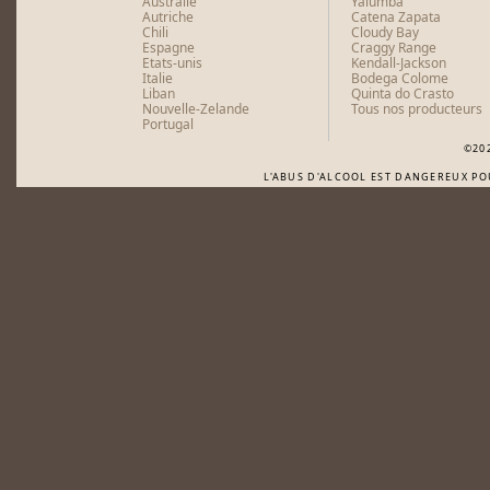
Australie
Yalumba
Autriche
Catena Zapata
Chili
Cloudy Bay
Espagne
Craggy Range
Etats-unis
Kendall-Jackson
Italie
Bodega Colome
Liban
Quinta do Crasto
Nouvelle-Zelande
Tous nos producteurs
Portugal
©20
L'ABUS D'ALCOOL EST DANGEREUX P