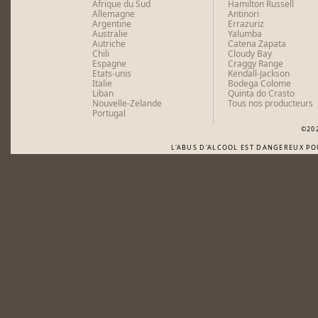
Afrique du Sud
Hamilton Russell
Allemagne
Antinori
Argentine
Errazuriz
Australie
Yalumba
Autriche
Catena Zapata
Chili
Cloudy Bay
Espagne
Craggy Range
Etats-unis
Kendall-Jackson
Italie
Bodega Colome
Liban
Quinta do Crasto
Nouvelle-Zelande
Tous nos producteurs
Portugal
©20
L'ABUS D'ALCOOL EST DANGEREUX P