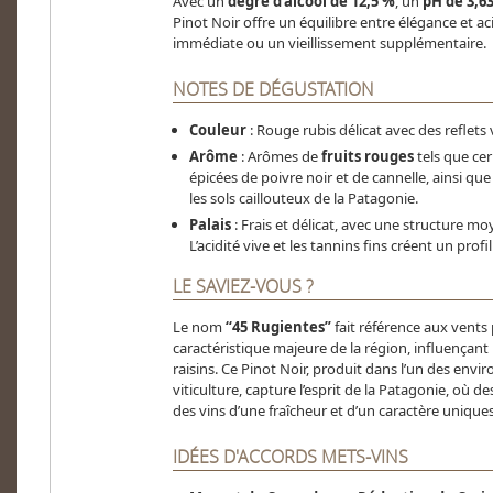
Avec un
degré d'alcool de 12,5 %
, un
pH de 3,6
Pinot Noir offre un équilibre entre élégance et ac
immédiate ou un vieillissement supplémentaire.
NOTES DE DÉGUSTATION
Couleur
: Rouge rubis délicat avec des reflets v
Arôme
: Arômes de
fruits rouges
tels que cer
épicées de poivre noir et de cannelle, ainsi qu
les sols caillouteux de la Patagonie.
Palais
: Frais et délicat, avec une structure m
L’acidité vive et les tannins fins créent un profil
LE SAVIEZ-VOUS ?
Le nom
“45 Rugientes”
fait référence aux vents 
caractéristique majeure de la région, influençant l
raisins. Ce Pinot Noir, produit dans l’un des env
viticulture, capture l’esprit de la Patagonie, où 
des vins d’une fraîcheur et d’un caractère uniques
IDÉES D'ACCORDS METS-VINS