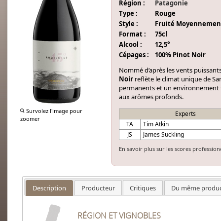
Région :
Patagonie
Type :
Rouge
Style :
Fruité Moyennemen
Format :
75cl
Alcool :
12,5°
Cépages :
100% Pinot Noir
Nommé d’après les vents puissants 
Noir
reflète le climat unique de Sa
permanents et un environnement fra
aux arômes profonds.
Survolez l'image pour
Experts
zoomer
TA
Tim Atkin
JS
James Suckling
En savoir plus sur les scores profession
Description
Producteur
Critiques
Du même produc
RÉGION ET VIGNOBLES