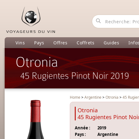
Vins
Pays
Offres
Coffrets
Guides
Info
Otronia
45 Rugientes Pinot Noir 2019
Home
>
Argentine
>
Otronia
>
45 Rugien
Otronia
45 Rugientes Pinot Noi
Année :
2019
Pays :
Argentine