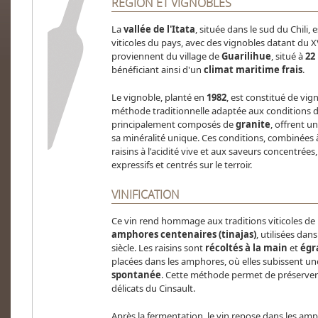
RÉGION ET VIGNOBLES
La
vallée de l'Itata
, située dans le sud du Chili,
viticoles du pays, avec des vignobles datant du XVI
proviennent du village de
Guarilihue
, situé à
22
bénéficiant ainsi d'un
climat maritime frais
.
Le vignoble, planté en
1982
, est constitué de vi
méthode traditionnelle adaptée aux conditions de 
principalement composés de
granite
, offrent u
sa minéralité unique. Ces conditions, combinées à
raisins à l'acidité vive et aux saveurs concentrées
expressifs et centrés sur le terroir.
VINIFICATION
Ce vin rend hommage aux traditions viticoles de la 
amphores centenaires (tinajas)
, utilisées dan
siècle. Les raisins sont
récoltés à la main
et
égr
placées dans les amphores, où elles subissent u
spontanée
. Cette méthode permet de préserver 
délicats du Cinsault.
Après la fermentation, le vin repose dans les amph