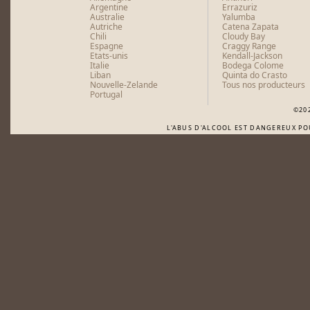
Argentine
Errazuriz
Australie
Yalumba
Autriche
Catena Zapata
Chili
Cloudy Bay
Espagne
Craggy Range
Etats-unis
Kendall-Jackson
Italie
Bodega Colome
Liban
Quinta do Crasto
Nouvelle-Zelande
Tous nos producteurs
Portugal
©20
L'ABUS D'ALCOOL EST DANGEREUX P