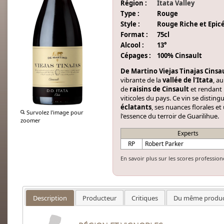
Région :
Itata Valley
Type :
Rouge
Style :
Rouge Riche et Epic
Format :
75cl
Alcool :
13°
Cépages :
100% Cinsault
De Martino Viejas Tinajas Cinsa
vibrante de la
vallée de l'Itata
, a
de
raisins de Cinsault
et rendant
viticoles du pays. Ce vin se disting
éclatants
, ses nuances florales e
Survolez l'image pour
l'essence du terroir de Guarilihue.
zoomer
Experts
RP
Robert Parker
En savoir plus sur les scores profession
Description
Producteur
Critiques
Du même produc