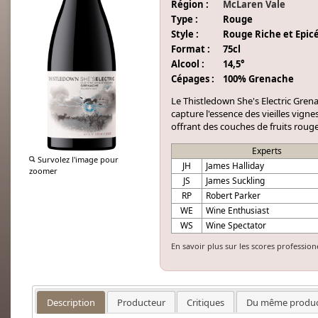
Région :
McLaren Vale
Type :
Rouge
Style :
Rouge Riche et Epic
Format :
75cl
Alcool :
14,5°
Cépages :
100% Grenache
Le Thistledown She's Electric Grena
capture l'essence des vieilles vig
offrant des couches de fruits rouge
Experts
Survolez l'image pour
JH
James Halliday
zoomer
JS
James Suckling
RP
Robert Parker
WE
Wine Enthusiast
WS
Wine Spectator
En savoir plus sur les scores profession
Description
Producteur
Critiques
Du même produc