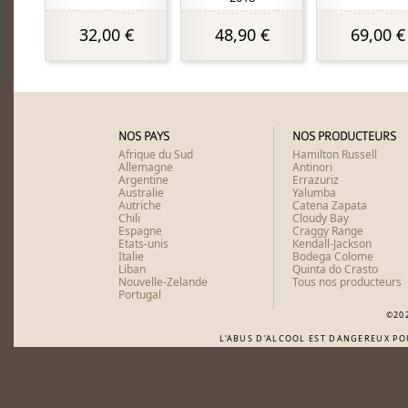
32,00 €
48,90 €
69,00 €
NOS PAYS
NOS PRODUCTEURS
Afrique du Sud
Hamilton Russell
Allemagne
Antinori
Argentine
Errazuriz
Australie
Yalumba
Autriche
Catena Zapata
Chili
Cloudy Bay
Espagne
Craggy Range
Etats-unis
Kendall-Jackson
Italie
Bodega Colome
Liban
Quinta do Crasto
Nouvelle-Zelande
Tous nos producteurs
Portugal
©20
L'ABUS D'ALCOOL EST DANGEREUX P