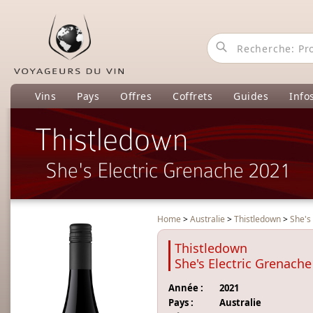
Vins
Pays
Offres
Coffrets
Guides
Info
Thistledown
She's Electric Grenache 2021
Home
>
Australie
>
Thistledown
>
She's
Thistledown
She's Electric Grenache
Année :
2021
Pays :
Australie