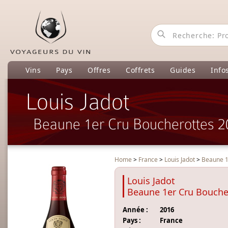
Vins
Pays
Offres
Coffrets
Guides
Info
Louis Jadot
Beaune 1er Cru Boucherottes 
Home
>
France
>
Louis Jadot
>
Beaune 1
Louis Jadot
Beaune 1er Cru Bouche
Année :
2016
Pays :
France