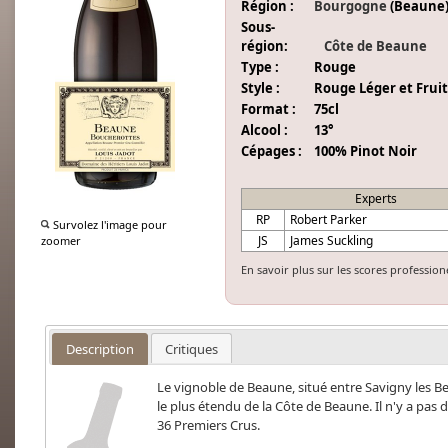
Région :
Bourgogne
(Beaune
Sous-
région:
Côte de Beaune
Type :
Rouge
Style :
Rouge Léger et Frui
Format :
75cl
Alcool :
13°
Cépages :
100% Pinot Noir
Experts
RP
Robert Parker
Survolez l'image pour
JS
James Suckling
zoomer
En savoir plus sur les scores profession
Description
Critiques
Le vignoble de Beaune, situé entre Savigny les 
le plus étendu de la Côte de Beaune. Il n'y a pa
36 Premiers Crus.