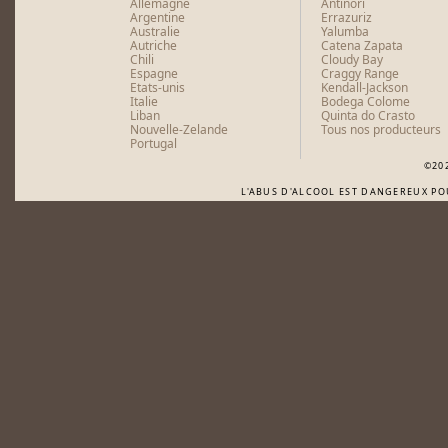
Allemagne
Antinori
Argentine
Errazuriz
Australie
Yalumba
Autriche
Catena Zapata
Chili
Cloudy Bay
Espagne
Craggy Range
Etats-unis
Kendall-Jackson
Italie
Bodega Colome
Liban
Quinta do Crasto
Nouvelle-Zelande
Tous nos producteurs
Portugal
©20
L'ABUS D'ALCOOL EST DANGEREUX P