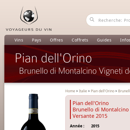
Vins
Pays
Offres
Coffrets
Guides
Info
Pian dell'Orino
Brunello di Montalcino Vigneti 
Home
>
Italie
>
Pian dell'Orino
>
Brunell
Pian dell'Orino
Brunello di Montalcino 
Versante 2015
Année :
2015