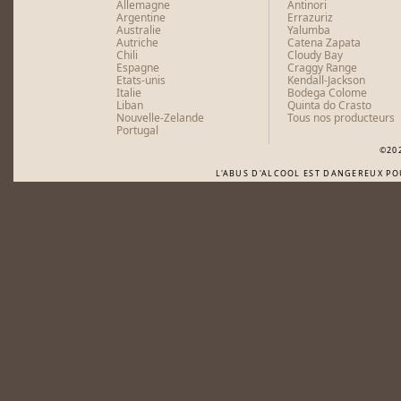
Allemagne
Antinori
Argentine
Errazuriz
Australie
Yalumba
Autriche
Catena Zapata
Chili
Cloudy Bay
Espagne
Craggy Range
Etats-unis
Kendall-Jackson
Italie
Bodega Colome
Liban
Quinta do Crasto
Nouvelle-Zelande
Tous nos producteurs
Portugal
©20
L'ABUS D'ALCOOL EST DANGEREUX P