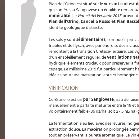
Pian dell'Orino est situé sur le
versant sud-est 
qui confère au Sangiovese un équilibre remarqu
minéralité
. Le
Vigneti del Versante 2015
provient
Pian dell'Orino, Cancello Rosso et Pian Basso
identité géologique distincte.
Les sols y sont
sédimentaires
, composés princip
friables et de flysch, avec par endroits des inclu
remontent à la transition Crétacé-Tertiaire. Les 
d'un ensoleillement régulier, de
ventilations na
hydrique, éléments cruciaux pour préserver la fr
cépage. Le millésime 2015 fut particulièrement h
idéales pour une maturation lente et homogène.
VINIFICATION
Ce Brunello est un
pur Sangiovese
, issu de rais
manuellement à parfaite maturité entre le 19 et
volontairement faible (36 dz/ha, soit 27,5 hL/ha) 
La fermentation a eu lieu avec des levures indigè
extraction douce. La macération prolongée per
tout en préservant la pureté aromatique. Le vin 