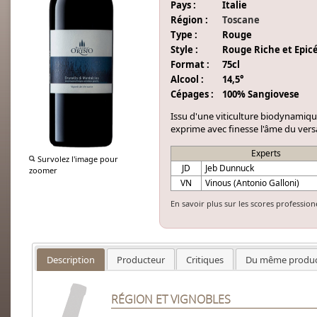
Pays :
Italie
Région :
Toscane
Type :
Rouge
Style :
Rouge Riche et Epic
Format :
75cl
Alcool :
14,5°
Cépages :
100% Sangiovese
Issu d'une viticulture biodynamiq
exprime avec finesse l'âme du vers
Experts
Survolez l'image pour
JD
Jeb Dunnuck
zoomer
VN
Vinous (Antonio Galloni)
En savoir plus sur les scores profession
Description
Producteur
Critiques
Du même produc
RÉGION ET VIGNOBLES