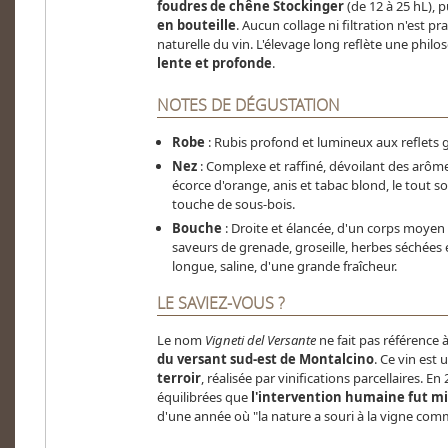
foudres de chêne Stockinger
(de 12 à 25 hL), p
en bouteille
. Aucun collage ni filtration n'est pr
naturelle du vin. L'élevage long reflète une phil
lente et profonde
.
NOTES DE DÉGUSTATION
Robe
: Rubis profond et lumineux aux reflets g
Nez
: Complexe et raffiné, dévoilant des arôme
écorce d'orange, anis et tabac blond, le tout 
touche de sous-bois.
Bouche
: Droite et élancée, d'un corps moyen 
saveurs de grenade, groseille, herbes séchées e
longue, saline, d'une grande fraîcheur.
LE SAVIEZ-VOUS ?
Le nom
Vigneti del Versante
ne fait pas référence 
du versant sud-est de Montalcino
. Ce vin est
terroir
, réalisée par vinifications parcellaires. En
équilibrées que
l'intervention humaine fut m
d'une année où "la nature a souri à la vigne com