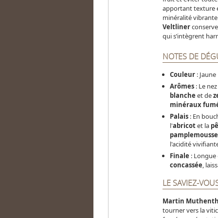
apportant texture e
minéralité vibrante
Veltliner
conserve 
qui s’intègrent ha
NOTES DE DÉG
Couleur
: Jaune 
Arômes
: Le nez
blanche
et de
z
minéraux fum
Palais
: En bouch
l'
abricot
et la
p
pamplemousse
l'acidité vivifia
Finale
: Longue 
concassée
, lai
LE SAVIEZ-VOUS
Martin Muthenth
tourner vers la viti