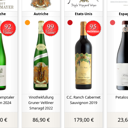
iche
Autriche
Etats-Unis
Espa
Kamptaler
C.C. Ranch Cabernet
Petalos
Vinothekfullung
en 2024
Sauvignon 2019
Gruner Veltliner
Smaragd 2022
0 €
86,90 €
179,00 €
23,6