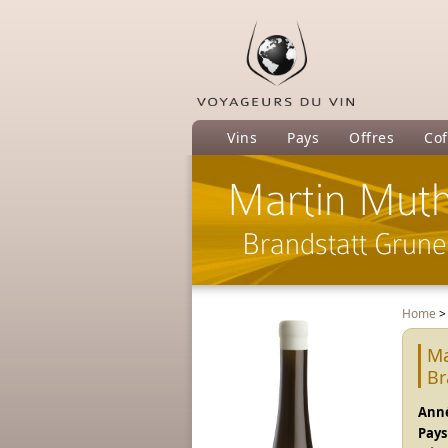
Vins
Pays
Offres
Cof
Martin Muth
Brandstatt Gruner
Home
Ma
Br
Anné
Pays 