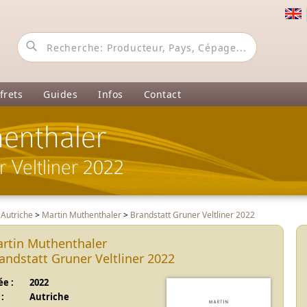
frets
Guides
Infos
Contact
enthaler
 Veltliner 2022
>
Autriche
>
Martin Muthenthaler
>
Brandstatt Gruner Veltliner 2022
rtin Muthenthaler
andstatt Gruner Veltliner 2022
e :
2022
:
Autriche