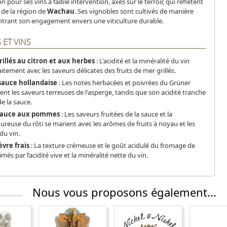
 pour ses vins à faible intervention, axés sur le terroir, qui reflètent
 de la région de
Wachau
. Ses vignobles sont cultivés de manière
trant son engagement envers une viticulture durable.
ET VINS
rillés au citron et aux herbes
: L'acidité et la minéralité du vin
itement avec les saveurs délicates des fruits de mer grillés.
sauce hollandaise
: Les notes herbacées et poivrées du Grüner
ent les saveurs terreuses de l'asperge, tandis que son acidité tranche
de la sauce.
 sauce aux pommes
: Les saveurs fruitées de la sauce et la
reuse du rôti se marient avec les arômes de fruits à noyau et les
du vin.
vre frais
: La texture crémeuse et le goût acidulé du fromage de
més par l’acidité vive et la minéralité nette du vin.
Nous vous proposons également...