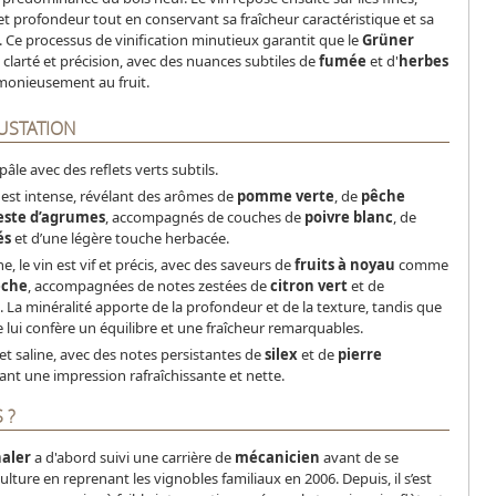
t profondeur tout en conservant sa fraîcheur caractéristique et sa
. Ce processus de vinification minutieux garantit que le
Grüner
clarté et précision, avec des nuances subtiles de
fumée
et d'
herbes
rmonieusement au fruit.
USTATION
pâle avec des reflets verts subtils.
 est intense, révélant des arômes de
pomme verte
, de
pêche
este d’agrumes
, accompagnés de couches de
poivre blanc
, de
és
et d’une légère touche herbacée.
e, le vin est vif et précis, avec des saveurs de
fruits à noyau
comme
êche
, accompagnées de notes zestées de
citron vert
et de
. La minéralité apporte de la profondeur et de la texture, tandis que
nte lui confère un équilibre et une fraîcheur remarquables.
et saline, avec des notes persistantes de
silex
et de
pierre
ssant une impression rafraîchissante et nette.
 ?
aler
a d'abord suivi une carrière de
mécanicien
avant de se
culture en reprenant les vignobles familiaux en 2006. Depuis, il s’est