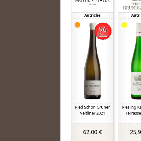
Autriche
Autr
Ried Schon Gruner
Riesling 
Veltliner 2021
Terrass
62,00 €
25,9