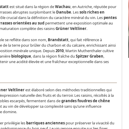
statt
est situé dans la région de
Wachau
, en Autriche, réputée pour
errasses abruptes surplombant le
Danube
. Les
sols riches en
ôle crucial dans la définition du caractère minéral du vin. Les
pentes
rrasses orientées au sud
permettent une exposition optimale au
la maturation complète des raisins
Grüner Veltliner
.
ble se reflète dans son nom,
Brandstatt
, qui fait référence à
ne de la terre pour brûler du charbon et du calcaire, enrichissant ainsi
position minérale unique. Depuis
2010
, Martin Muthenthaler cultive
manière
biologique
, dans la région fraîche du
Spitzer Graben
,
enir une acidité élevée et une fraîcheur exceptionnelle dans ses
ner Veltliner
est élaboré selon des méthodes traditionnelles qui
expression naturelle des fruits et du terroir. Les raisins, récoltés à la
obles escarpés, fermentent dans de
grandes foudres de chêne
t au vin de développer sa complexité sans qu’une influence
ne domine.
r privilégie les
barriques anciennes
pour préserver la vivacité du
e prédominance du bois neuf. Le vin repose ensuite sur lies fines,