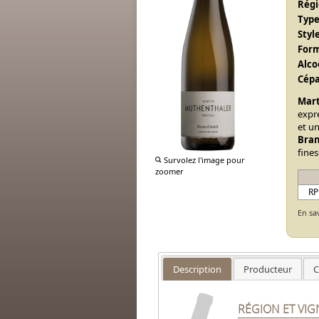
Régi
Type
Style
Form
Alcoo
Cépa
Mart
expr
et un
Bran
fines
Survolez l'image pour
zoomer
RP
En sa
Description
Producteur
C
RÉGION ET VI