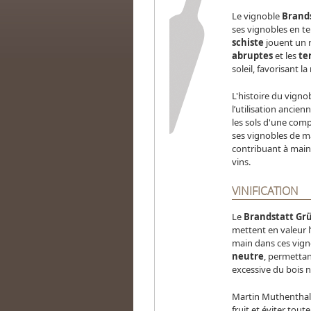
Le vignoble
Brand
ses vignobles en t
schiste
jouent un r
abruptes
et les
te
soleil, favorisant 
L'histoire du vigno
l’utilisation ancien
les sols d'une com
ses vignobles de 
contribuant à maint
vins.
VINIFICATION
Le
Brandstatt Grü
mettent en valeur l’
main dans ces vign
neutre
, permettan
excessive du bois 
Martin Muthenthale
fruit et éviter tout