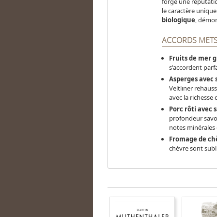
forgé une réputation
le caractère unique
biologique
, démon
ACCORDS METS 
Fruits de mer g
s'accordent parfa
Asperges avec 
Veltliner rehauss
avec la richesse 
Porc rôti avec
profondeur savou
notes minérales 
Fromage de chè
chèvre sont subli