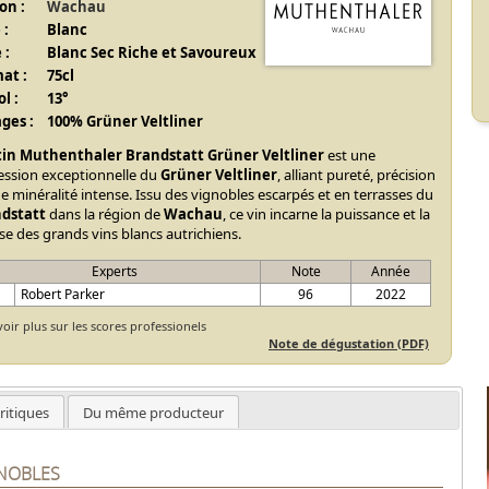
on :
Wachau
 :
Blanc
 :
Blanc Sec Riche et Savoureux
at :
75cl
l :
13°
ges :
100% Grüner Veltliner
in Muthenthaler Brandstatt Grüner Veltliner
est une
ession exceptionnelle du
Grüner Veltliner
, alliant pureté, précision
e minéralité intense. Issu des vignobles escarpés et en terrasses du
dstatt
dans la région de
Wachau
, ce vin incarne la puissance et la
se des grands vins blancs autrichiens.
Experts
Note
Année
Robert Parker
96
2022
voir plus sur les scores professionels
Note de dégustation (PDF)
ritiques
Du même producteur
GNOBLES