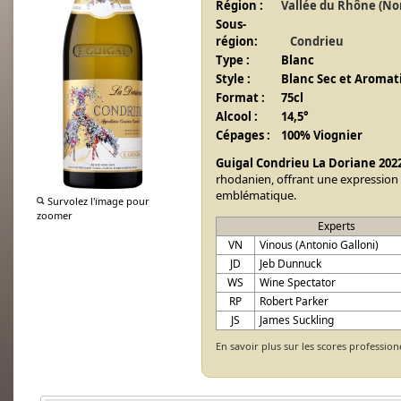
Région :
Vallée du Rhône (No
Sous-
région:
Condrieu
Type :
Blanc
Style :
Blanc Sec et Aromat
Format :
75cl
Alcool :
14,5°
Cépages :
100% Viognier
Guigal Condrieu La Doriane 202
rhodanien, offrant une expression
emblématique.
Survolez l'image pour
zoomer
Experts
VN
Vinous (Antonio Galloni)
JD
Jeb Dunnuck
WS
Wine Spectator
RP
Robert Parker
JS
James Suckling
En savoir plus sur les scores profession