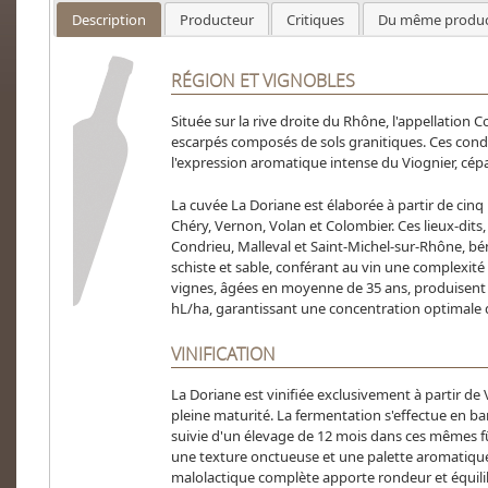
Description
Producteur
Critiques
Du même produc
RÉGION ET VIGNOBLES
Située sur la rive droite du Rhône, l'appellation
escarpés composés de sols granitiques.
Ces cond
l'expression aromatique intense du Viognier, cépag
La cuvée La Doriane est élaborée à partir de cinq 
Chéry, Vernon, Volan et Colombier.
Ces lieux-dits
Condrieu, Malleval et Saint-Michel-sur-Rhône, bén
schiste et sable, conférant au vin une complexit
vignes, âgées en moyenne de 35 ans, produisent 
hL/ha, garantissant une concentration optimale
VINIFICATION
La Doriane est vinifiée exclusivement à partir de
pleine maturité.
La fermentation s'effectue en ba
suivie d'un élevage de 12 mois dans ces mêmes f
une texture onctueuse et une palette aromatiqu
malolactique complète apporte rondeur et équilib