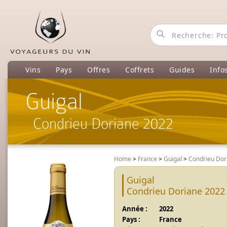
Vins
Pays
Offres
Coffrets
Guides
Info
Guigal
Condrieu Doriane 2022
Home
>
France
>
Guigal
>
Condrieu Dor
Guigal
Condrieu Doriane 2022
Année :
2022
Pays :
France