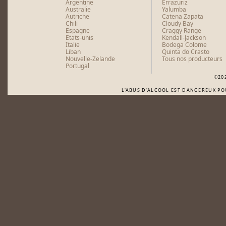
Argentine
Errazuriz
Australie
Yalumba
Autriche
Catena Zapata
Chili
Cloudy Bay
Espagne
Craggy Range
Etats-unis
Kendall-Jackson
Italie
Bodega Colome
Liban
Quinta do Crasto
Nouvelle-Zelande
Tous nos producteurs
Portugal
©20
L'ABUS D'ALCOOL EST DANGEREUX P