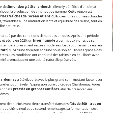
ur de
Simonsberg à Stellenbosch
, Glenelly bénéficie d’un climat
l pour la production de vins haut de gamme. Cette région est
rises fraîches de l’océan Atlantique
, créant des journées chaudes
s, favorables à une maturation lente et équilibrée des raisins, tout en
ité naturelle.
 marqué par des conditions climatiques uniques. Après une période
e et sèche en 2020, un
hiver humide
a permis aux vignes de se
les températures soient restées modérées. Le débourrement a eu lieu
etard
, suivi d’une floraison et d’une nouaison équilibrées grâce à des
ées. Ces conditions ont conduit à des raisins bien équilibrés avec
ité aromatique et une acidité naturelle préservée.
Chardonnay
a été élaboré avec le plus grand soin, mettant l’accent sur
urelles pour révéler l’expression pure du cépage Chardonnay. Après
ns ont été
pressés en grappes entières
, afin de préserver leur
arômes.
ement débourbé avant d’être transféré dans des
fûts de 500 litres en
ant du chêne neuf et de second remplissage. La fermentation s’est