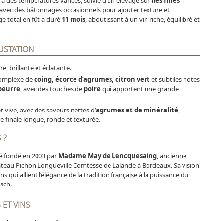
 à des températures variées, suivie d’un élevage sur
lies fines
 avec des bâtonnages occasionnels pour ajouter texture et
ge total en fût a duré
11 mois
, aboutissant à un vin riche, équilibré et
USTATION
re, brillante et éclatante.
complexe de
coing, écorce d’agrumes, citron vert
et subtiles notes
beurre
, avec des touches de
poire
qui apportent une grande
et vive, avec des saveurs nettes d’
agrumes et de minéralité
,
e finale longue, ronde et texturée.
 ?
té fondé en 2003 par
Madame May de Lencquesaing
, ancienne
âteau Pichon Longueville Comtesse de Lalande à Bordeaux. Sa vision
ins qui allient l’élégance de la tradition française à la puissance du
osch.
ET VINS