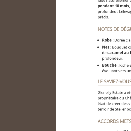
faite naturellement
pendant 10 mois
,
profondeur. L’éleva
précis.
NOTES DE DÉG
Robe
: Dorée clai
Nez
: Bouquet 
de
caramel au 
profondeur.
Bouche
: Riche 
évoluant vers un
LE SAVIEZ-VOUS
Glenelly Estate a é
propriétaire du Ch
était de créer des v
terroir de Stellenb
ACCORDS METS 