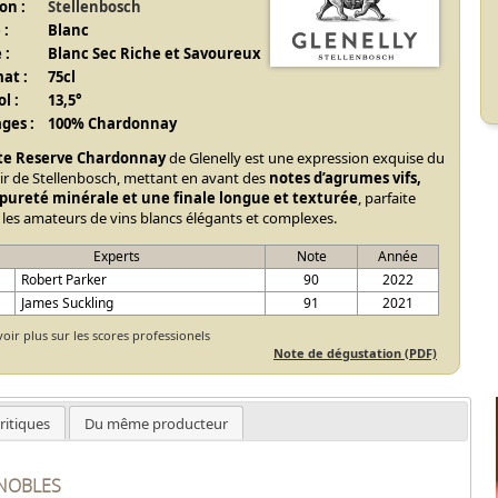
on :
Stellenbosch
 :
Blanc
 :
Blanc Sec Riche et Savoureux
at :
75cl
l :
13,5°
ges :
100% Chardonnay
te Reserve Chardonnay
de Glenelly est une expression exquise du
oir de Stellenbosch, mettant en avant des
notes d’agrumes vifs,
pureté minérale et une finale longue et texturée
, parfaite
 les amateurs de vins blancs élégants et complexes.
Experts
Note
Année
Robert Parker
90
2022
James Suckling
91
2021
voir plus sur les scores professionels
Note de dégustation (PDF)
ritiques
Du même producteur
GNOBLES