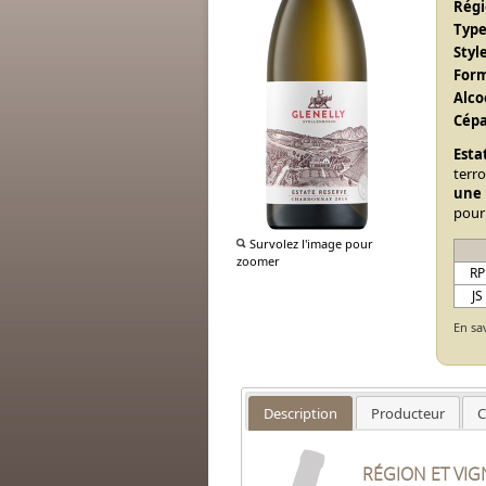
Régi
Type
Style
Form
Alcoo
Cépa
Esta
terr
une 
pour
Survolez l'image pour
zoomer
RP
JS
En sa
Description
Producteur
C
RÉGION ET VI