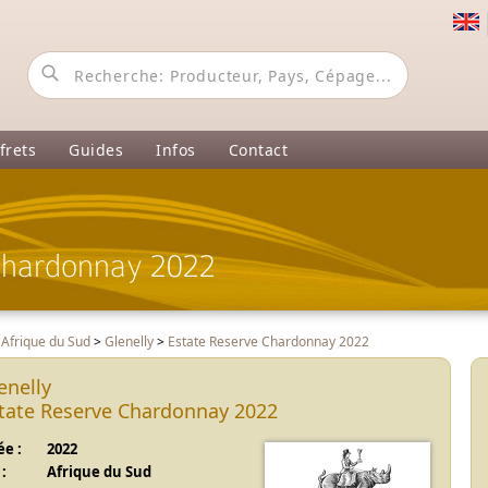
frets
Guides
Infos
Contact
Chardonnay 2022
>
Afrique du Sud
>
Glenelly
>
Estate Reserve Chardonnay 2022
enelly
tate Reserve Chardonnay 2022
e :
2022
:
Afrique du Sud