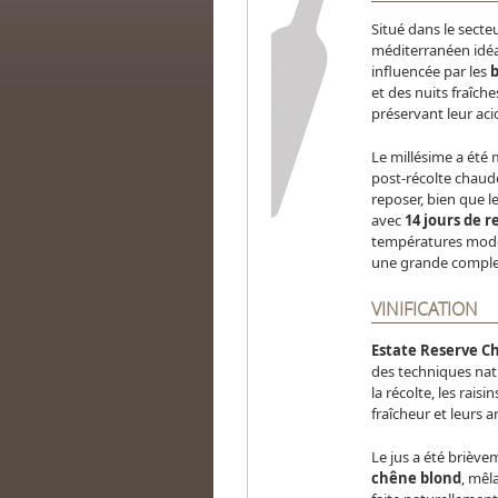
Situé dans le secte
méditerranéen idéa
influencée par les
b
et des nuits fraîche
préservant leur acid
Le millésime a été
post-récolte chaud
reposer, bien que 
avec
14 jours de r
températures modér
une grande complex
VINIFICATION
Estate Reserve 
des techniques nat
la récolte, les raisi
fraîcheur et leurs 
Le jus a été brièv
chêne blond
, mêl