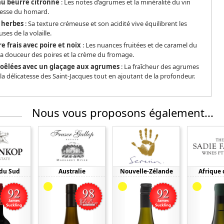
au beurre citronné
: Les notes d’agrumes et la minéralité du vin
hesse du homard.
x herbes
: Sa texture crémeuse et son acidité vive équilibrent les
es de la volaille.
e frais avec poire et noix
: Les nuances fruitées et de caramel du
 la douceur des poires et la crème du fromage.
poêlées avec un glaçage aux agrumes
: La fraîcheur des agrumes
la délicatesse des Saint-Jacques tout en ajoutant de la profondeur.
Nous vous proposons également...
 du Sud
Australie
Nouvelle-Zélande
Afrique 