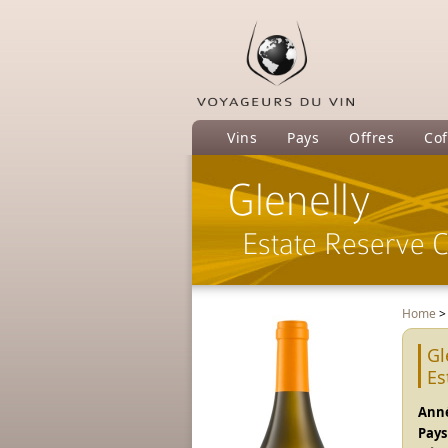
Vins
Pays
Offres
Cof
Glenelly
Estate Reserve 
Home
Gl
Es
Anné
Pays 