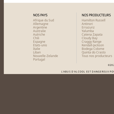
NOS PAYS
NOS PRODUCTEURS
Afrique du Sud
Hamilton Russell
Allemagne
Antinori
Argentine
Errazuriz
Australie
Yalumba
Autriche
Catena Zapata
Chili
Cloudy Bay
Espagne
Craggy Range
Etats-unis
Kendall-Jackson
Italie
Bodega Colome
Liban
Quinta do Crasto
Nouvelle-Zelande
Tous nos producteurs
Portugal
©20
L'ABUS D'ALCOOL EST DANGEREUX P