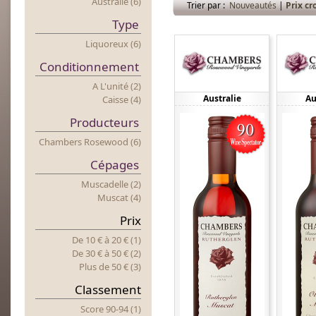
Australie (6)
Trier par :
Nouveautés
|
Prix cr
Type
Liquoreux (6)
Conditionnement
A L'unité (2)
Australie
Au
Caisse (4)
Producteurs
Chambers Rosewood (6)
Cépages
Muscadelle (2)
Muscat (4)
Prix
De 10 €
à
20 € (1)
De 30 €
à
50 € (2)
Plus
d
E 50 € (3)
Classement
Score 90-94 (1)