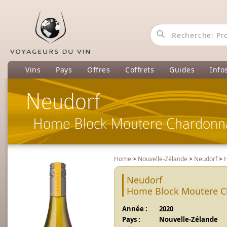
Vins
Pays
Offres
Coffrets
Guides
Info
Neudorf
Home Block Moutere Chardonn
Home
>
Nouvelle-Zélande
>
Neudorf
>
Neudorf
Home Block Moutere C
Année :
2020
Pays :
Nouvelle-Zélande