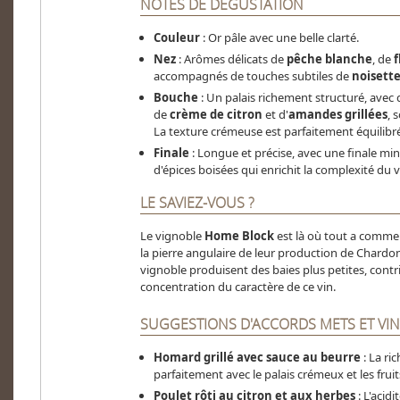
NOTES DE DÉGUSTATION
Couleur
: Or pâle avec une belle clarté.
Nez
: Arômes délicats de
pêche blanche
, de
f
accompagnés de touches subtiles de
noisett
Bouche
: Un palais richement structuré, avec
de
crème de citron
et d'
amandes grillées
, 
La texture crémeuse est parfaitement équilibré
Finale
: Longue et précise, avec une finale min
d'épices boisées qui enrichit la complexité du v
LE SAVIEZ-VOUS ?
Le vignoble
Home Block
est là où tout a comm
la pierre angulaire de leur production de Chardonn
vignoble produisent des baies plus petites, contrib
concentration du caractère de ce vin.
SUGGESTIONS D'ACCORDS METS ET VIN
Homard grillé avec sauce au beurre
: La ri
parfaitement avec le palais crémeux et les fru
Poulet rôti au citron et aux herbes
: L'acidi