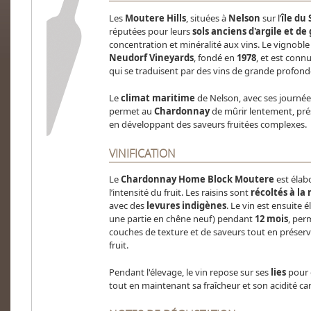
Les
Moutere Hills
, situées à
Nelson
sur l’
île du
réputées pour leurs
sols anciens d'argile et de
concentration et minéralité aux vins. Le vignobl
Neudorf Vineyards
, fondé en
1978
, et est conn
qui se traduisent par des vins de grande profond
Le
climat maritime
de Nelson, avec ses journées 
permet au
Chardonnay
de mûrir lentement, prés
en développant des saveurs fruitées complexes.
VINIFICATION
Le
Chardonnay Home Block Moutere
est élab
l’intensité du fruit. Les raisins sont
récoltés à la
avec des
levures indigènes
. Le vin est ensuite 
une partie en chêne neuf) pendant
12 mois
, per
couches de texture et de saveurs tout en préserva
fruit.
Pendant l'élevage, le vin repose sur ses
lies
pour 
tout en maintenant sa fraîcheur et son acidité car