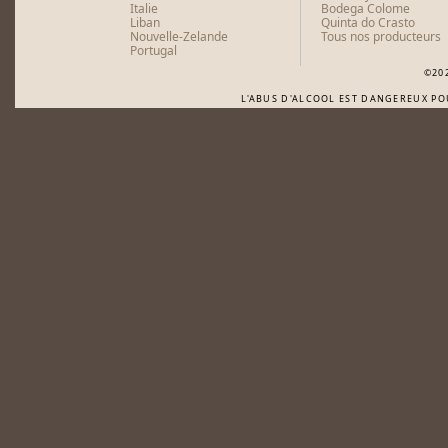
Italie
Bodega Colome
Liban
Quinta do Crasto
Nouvelle-Zelande
Tous nos producteurs
Portugal
©20
L'ABUS D'ALCOOL EST DANGEREUX P