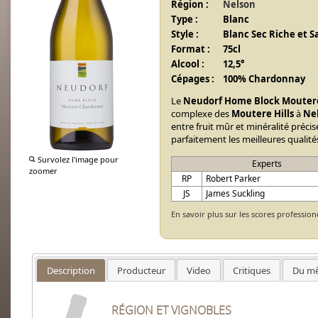
Région :
Nelson
Type :
Blanc
Style :
Blanc Sec Riche et 
Format :
75cl
Alcool :
12,5°
Cépages :
100% Chardonnay
Le
Neudorf Home Block Moute
complexe des
Moutere Hills
à
Ne
entre fruit mûr et minéralité préci
parfaitement les meilleures qualités
Survolez l'image pour
Experts
zoomer
RP
Robert Parker
JS
James Suckling
En savoir plus sur les scores profession
Description
Producteur
Video
Critiques
Du mê
RÉGION ET VIGNOBLES