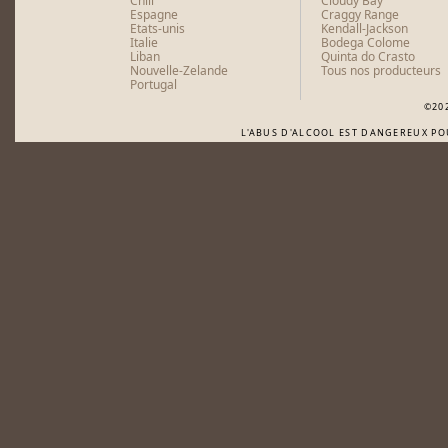
Chili
Cloudy Bay
Espagne
Craggy Range
Etats-unis
Kendall-Jackson
Italie
Bodega Colome
Liban
Quinta do Crasto
Nouvelle-Zelande
Tous nos producteurs
Portugal
©20
L'ABUS D'ALCOOL EST DANGEREUX P