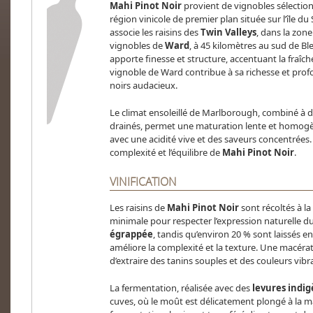
Mahi Pinot Noir
provient de vignobles sélectio
région vinicole de premier plan située sur l’île d
associe les raisins des
Twin Valleys
, dans la zon
vignobles de
Ward
, à 45 kilomètres au sud de B
apporte finesse et structure, accentuant la fraîch
vignoble de Ward contribue à sa richesse et prof
noirs audacieux.
Le climat ensoleillé de Marlborough, combiné à de
drainés, permet une maturation lente et homog
avec une acidité vive et des saveurs concentrées. 
complexité et l’équilibre de
Mahi Pinot Noir
.
VINIFICATION
Les raisins de
Mahi Pinot Noir
sont récoltés à la
minimale pour respecter l’expression naturelle du 
égrappée
, tandis qu’environ 20 % sont laissés e
améliore la complexité et la texture. Une macéra
d’extraire des tanins souples et des couleurs vibr
La fermentation, réalisée avec des
levures indi
cuves, où le moût est délicatement plongé à la ma