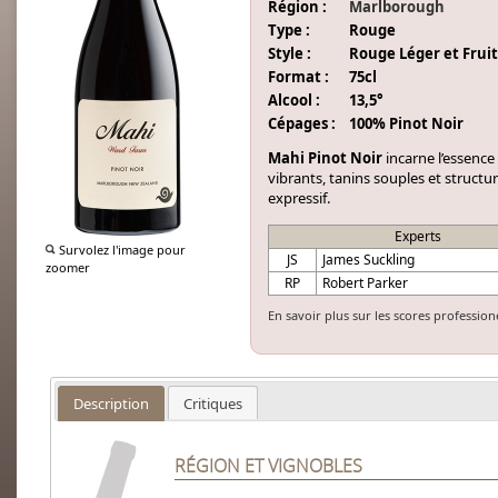
Région :
Marlborough
Type :
Rouge
Style :
Rouge Léger et Frui
Format :
75cl
Alcool :
13,5°
Cépages :
100% Pinot Noir
Mahi Pinot Noir
incarne l’essence
vibrants, tanins souples et structur
expressif.
Experts
Survolez l'image pour
JS
James Suckling
zoomer
RP
Robert Parker
En savoir plus sur les scores profession
Description
Critiques
RÉGION ET VIGNOBLES