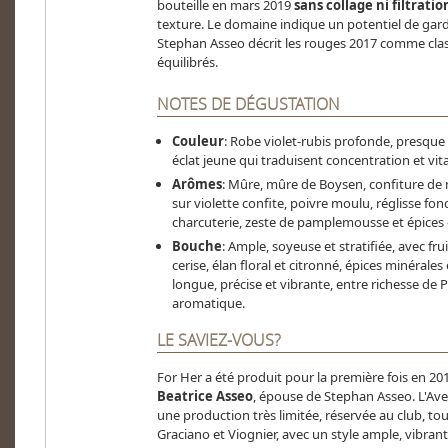
bouteille en mars 2019
sans collage ni filtratio
texture. Le domaine indique un potentiel de gard
Stephan Asseo décrit les rouges 2017 comme class
équilibrés.
NOTES DE DÉGUSTATION
Couleur
: Robe violet-rubis profonde, presqu
éclat jeune qui traduisent concentration et vita
Arômes
: Mûre, mûre de Boysen, confiture de my
sur violette confite, poivre moulu, réglisse f
charcuterie, zeste de pamplemousse et épices 
Bouche
: Ample, soyeuse et stratifiée, avec fru
cerise, élan floral et citronné, épices minérales
longue, précise et vibrante, entre richesse de P
aromatique.
LE SAVIEZ-VOUS?
For Her a été produit pour la première fois en 
Beatrice Asseo
, épouse de Stephan Asseo. L'Av
une production très limitée, réservée au club, to
Graciano et Viognier, avec un style ample, vibran