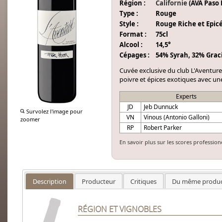
Région :
Californie
(AVA Paso 
Type :
Rouge
Style :
Rouge Riche et Epic
Format :
75cl
Alcool :
14,5°
Cépages :
54% Syrah, 32% Grac
Cuvée exclusive du club L'Aventure, 
poivre et épices exotiques avec u
Experts
JD
Jeb Dunnuck
Survolez l'image pour
VN
Vinous (Antonio Galloni)
zoomer
RP
Robert Parker
En savoir plus sur les scores profession
Description
Producteur
Critiques
Du même produc
RÉGION ET VIGNOBLES