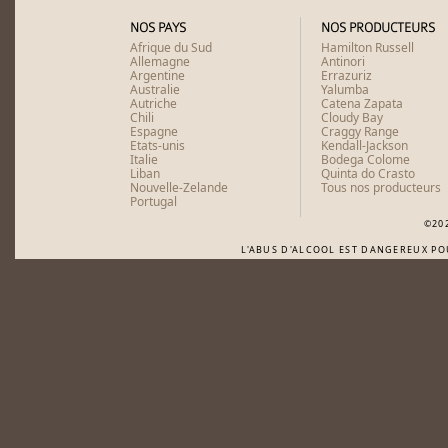
NOS PAYS
NOS PRODUCTEURS
Afrique du Sud
Hamilton Russell
Allemagne
Antinori
Argentine
Errazuriz
Australie
Yalumba
Autriche
Catena Zapata
Chili
Cloudy Bay
Espagne
Craggy Range
Etats-unis
Kendall-Jackson
Italie
Bodega Colome
Liban
Quinta do Crasto
Nouvelle-Zelande
Tous nos producteurs
Portugal
©20
L'ABUS D'ALCOOL EST DANGEREUX P