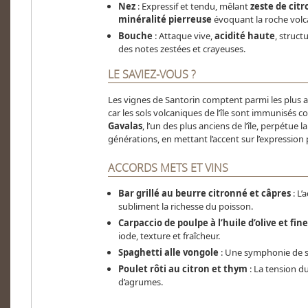
Nez
: Expressif et tendu, mêlant
zeste de citr
minéralité pierreuse
évoquant la roche volc
Bouche
: Attaque vive,
acidité haute
, struct
des notes zestées et crayeuses.
LE SAVIEZ-VOUS ?
Les vignes de Santorin comptent parmi les plus a
car les sols volcaniques de l’île sont immunisés c
Gavalas
, l’un des plus anciens de l’île, perpétue l
générations, en mettant l’accent sur l’expression
ACCORDS METS ET VINS
Bar grillé au beurre citronné et câpres
: L’
subliment la richesse du poisson.
Carpaccio de poulpe à l’huile d’olive et fin
iode, texture et fraîcheur.
Spaghetti alle vongole
: Une symphonie de sal
Poulet rôti au citron et thym
: La tension du
d’agrumes.