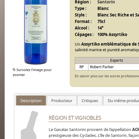
Région :
Santorin
Type :
Blanc
Style :
Blanc Sec Riche et 
Format :
75cl
Alcool :
14°
Cépages :
100% Assyrtiko
Un
Assyrtiko emblématique de 
salinité marine et pureté aromatiq
Experts
RP
Robert Parker
Survolez l'image pour
zoomer
En savoir plus sur les scores profession
Description
Producteur
Critiques
Du même produc
RÉGION ET VIGNOBLES
Le Gavalas Santorini provient de l’appellation
AOP
prestigieuse des Cyclades. L’île de Santorin, faço