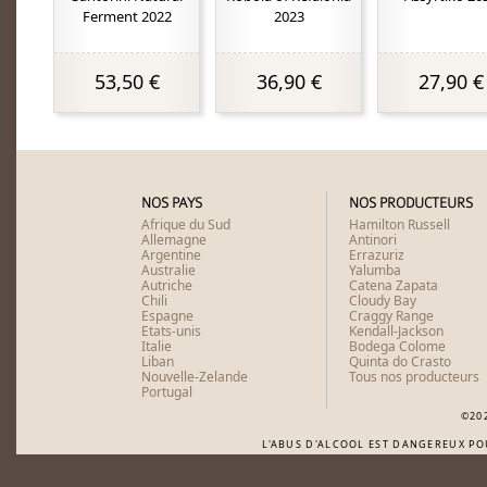
Ferment 2022
2023
53,50 €
36,90 €
27,90 €
NOS PAYS
NOS PRODUCTEURS
Afrique du Sud
Hamilton Russell
Allemagne
Antinori
Argentine
Errazuriz
Australie
Yalumba
Autriche
Catena Zapata
Chili
Cloudy Bay
Espagne
Craggy Range
Etats-unis
Kendall-Jackson
Italie
Bodega Colome
Liban
Quinta do Crasto
Nouvelle-Zelande
Tous nos producteurs
Portugal
©20
L'ABUS D'ALCOOL EST DANGEREUX P