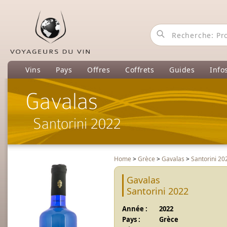
Vins
Pays
Offres
Coffrets
Guides
Info
Gavalas
Santorini 2022
Home
>
Grèce
>
Gavalas
>
Santorini 20
Gavalas
Santorini 2022
Année :
2022
Pays :
Grèce