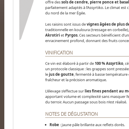
offre des
sols de cendre, pierre ponce et basa
parfaitement adaptés à l’Assyrtiko. Le climat est 
du nord de la mer Égée.
Les raisins sont issus de
vignes âgées de plus d
traditionnelle en kouloura (tressage en corbeille),
Akrotiri
et
Pyrgos
. Ces secteurs bénéficient d’un
enracinement profond, donnant des fruits concent
VINIFICATION
Ce vin est élaboré à partir de
100 % Assyrtiko
, c
un protocole classique : les grappes sont pressé
le
jus de goutte
, fermenté à basse température
fraîcheur et la précision aromatique.
L’élevage s’effectue sur
lies fines pendant au m
apportant volume et complexité sans masquer l’ex
du terroir. Aucun passage sous bois n’est réalisé.
NOTES DE DÉGUSTATION
Robe
: Jaune pâle brillante aux reflets dorés.