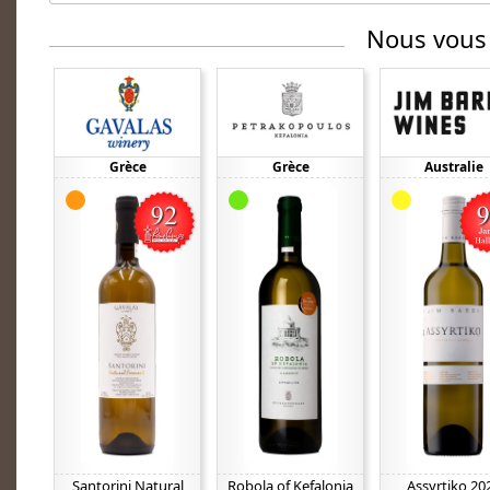
Nous vous
Grèce
Grèce
Australie
Santorini Natural
Robola of Kefalonia
Assyrtiko 20