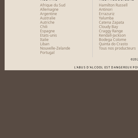
Afrique du Sud
Hamilton Russell
Allemagne
Antinori
Argentine
Errazuriz
Australie
Yalumba
Autriche
Catena Zapata
Chili
Cloudy Bay
Espagne
Craggy Range
Etats-unis
Kendall-Jackson
Italie
Bodega Colome
Liban
Quinta do Crasto
Nouvelle-Zelande
Tous nos producteurs
Portugal
©20
L'ABUS D'ALCOOL EST DANGEREUX P