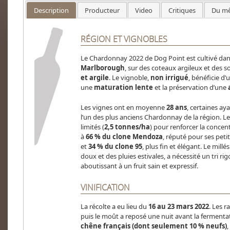
Description
Producteur
Video
Critiques
Du mê
RÉGION ET VIGNOBLES
Le Chardonnay 2022 de Dog Point est cultivé dan
Marlborough
, sur des coteaux argileux et des 
et argile
. Le vignoble,
non irrigué
, bénéficie d’
une
maturation lente
et la préservation d’une
Les vignes ont en moyenne
28 ans
, certaines ay
l’un des plus anciens Chardonnay de la région. 
limités (
2,5 tonnes/ha
) pour renforcer la conce
à
66 % du clone Mendoza
, réputé pour ses petit
et
34 % du clone 95
, plus fin et élégant. Le mil
doux et des pluies estivales, a nécessité un tri 
aboutissant à un fruit sain et expressif.
VINIFICATION
La récolte a eu lieu du
16 au 23 mars 2022
. Les r
puis le moût a reposé une nuit avant la fermentati
chêne français (dont seulement 10 % neufs)
,