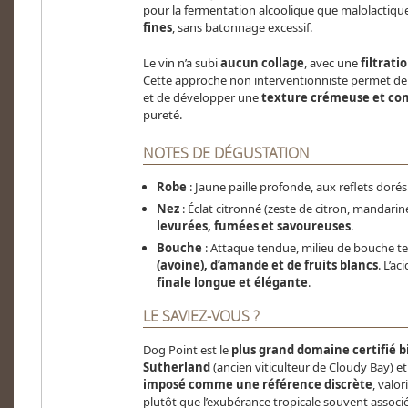
pour la fermentation alcoolique que malolactique
fines
, sans batonnage excessif.
Le vin n’a subi
aucun collage
, avec une
filtrat
Cette approche non interventionniste permet de
et de développer une
texture crémeuse et co
pureté.
NOTES DE DÉGUSTATION
Robe
: Jaune paille profonde, aux reflets dorés
Nez
: Éclat citronné (zeste de citron, mandarin
levurées, fumées et savoureuses
.
Bouche
: Attaque tendue, milieu de bouche t
(avoine), d’amande et de fruits blancs
. L’ac
finale longue et élégante
.
LE SAVIEZ-VOUS ?
Dog Point est le
plus grand domaine certifié 
Sutherland
(ancien viticulteur de Cloudy Bay) e
imposé comme une référence discrète
, valor
plutôt que l’exubérance tropicale souvent associé