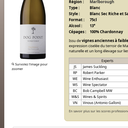
Région :
Marlborough
Type :
Blanc
Style :
Blanc Sec Riche et 
Format :
75cl
Alcool :
13°
Cépages :
100% Chardonnay
Issu de
vignes anciennes à faib
expression ciselée du terroir de 
naturelle et un long élevage sur lie
Experts
Survolez l'image pour
JS
James Suckling
zoomer
RP
Robert Parker
WE
Wine Enthusiast
WS
Wine Spectator
BC
Bob Campbell MW
W&S
Wines & Spirits
VN
Vinous (Antonio Galloni)
En savoir plus sur les scores profession