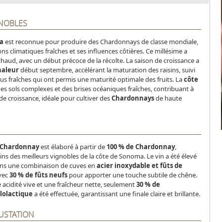
GNOBLES
a
est reconnue pour produire des Chardonnays de classe mondiale,
ons climatiques fraîches et ses influences côtières. Ce millésime a
chaud, avec un début précoce de la récolte. La saison de croissance a
haleur
début septembre, accélérant la maturation des raisins, suivi
s fraîches qui ont permis une maturité optimale des fruits. La
côte
es sols complexes et des brises océaniques fraîches, contribuant à
e croissance, idéale pour cultiver des
Chardonnays
de haute
 Chardonnay
est élaboré à partir de
100 % de Chardonnay
,
ns des meilleurs vignobles de la côte de Sonoma. Le vin a été élevé
ns une combinaison de cuves en
acier inoxydable et fûts de
avec
30 % de fûts neufs
pour apporter une touche subtile de chêne.
acidité vive et une fraîcheur nette, seulement
30 % de
lolactique
a été effectuée, garantissant une finale claire et brillante​.
USTATION