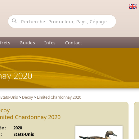
frets
Guides
Infos
Contact
nay 2020
>
Etats-Unis
>
Decoy
>
Limited Chardonnay 2020
coy
mited Chardonnay 2020
e :
2020
:
Etats-Unis