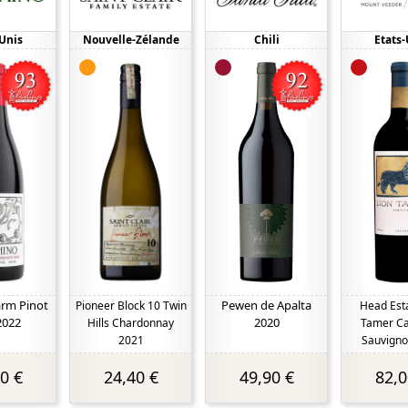
-Unis
Nouvelle-Zélande
Chili
Etats-
arm Pinot
Pewen de Apalta
Pioneer Block 10 Twin
Head Esta
2022
2020
Hills Chardonnay
Tamer Ca
2021
Sauvigno
0 €
24,40 €
49,90 €
82,0