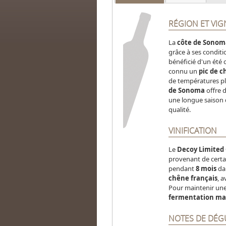
RÉGION ET VI
La
côte de Sonom
grâce à ses conditi
bénéficié d'un été 
connu un
pic de c
de températures plu
de Sonoma
offre d
une longue saison d
qualité​.
VINIFICATION
Le
Decoy Limited
provenant de certai
pendant
8 mois
da
chêne français
, 
Pour maintenir une 
fermentation ma
NOTES DE DÉG