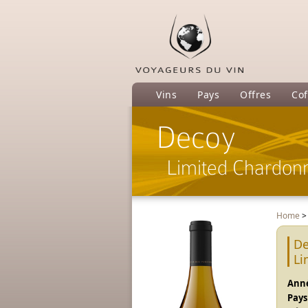
Vins
Pays
Offres
Cof
Decoy
Limited Chardon
Home
De
Li
Anné
Pays 