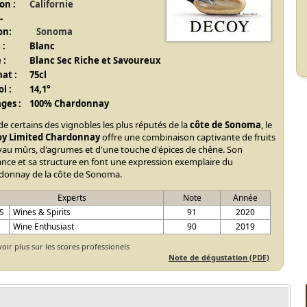
on :
Californie
-
on:
Sonoma
 :
Blanc
 :
Blanc Sec Riche et Savoureux
at :
75cl
l :
14,1°
ges :
100% Chardonnay
de certains des vignobles les plus réputés de la
côte de Sonoma
, le
y Limited Chardonnay
offre une combinaison captivante de fruits
yau mûrs, d'agrumes et d'une touche d'épices de chêne. Son
ance et sa structure en font une expression exemplaire du
donnay de la côte de Sonoma.
Experts
Note
Année
S
Wines & Spirits
91
2020
E
Wine Enthusiast
90
2019
voir plus sur les scores professionels
Note de dégustation (PDF)