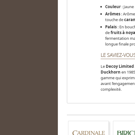
Couleur
: Jaune 
Arômes
: Arôme
touche de
cara
Palais
: En bouch
de
fruits à noy
fermentation mal
longue finale pro
LE SAVIEZ-VOUS
Le
Decoy Limited
Duckhorn
en 1985
gamme qui exprime
avant l’engagement
complexité​.