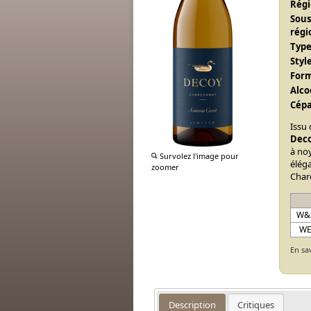
Régi
Sous
régi
Type
Style
Form
Alcoo
Cépa
Issu 
Deco
à no
Survolez l'image pour
élég
zoomer
Char
W&
W
En sa
Description
Critiques