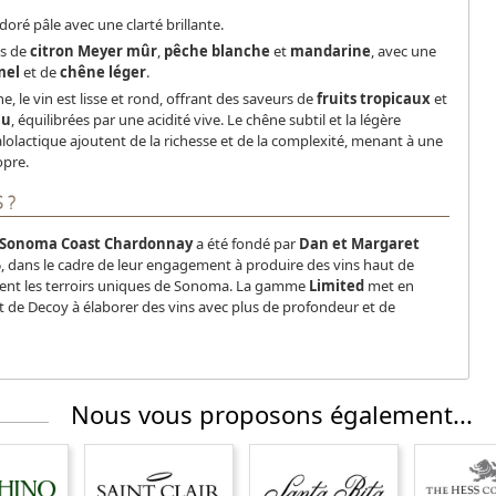
doré pâle avec une clarté brillante.
s de
citron Meyer mûr
,
pêche blanche
et
mandarine
, avec une
mel
et de
chêne léger
.
e, le vin est lisse et rond, offrant des saveurs de
fruits tropicaux
et
au
, équilibrées par une acidité vive. Le chêne subtil et la légère
olactique ajoutent de la richesse et de la complexité, menant à une
pre​.
 ?
 Sonoma Coast Chardonnay
a été fondé par
Dan et Margaret
, dans le cadre de leur engagement à produire des vins haut de
nt les terroirs uniques de Sonoma. La gamme
Limited
met en
 de Decoy à élaborer des vins avec plus de profondeur et de
Nous vous proposons également...