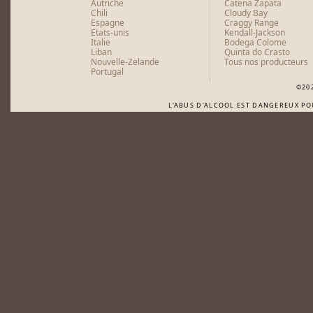
Autriche
Catena Zapata
Chili
Cloudy Bay
Espagne
Craggy Range
Etats-unis
Kendall-Jackson
Italie
Bodega Colome
Liban
Quinta do Crasto
Nouvelle-Zelande
Tous nos producteurs
Portugal
©20
L'ABUS D'ALCOOL EST DANGEREUX P