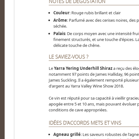
NOTES DE DÉGUSTATION
Couleur
: Rouge rubis brillant et clair
Arôme
: Parfumé avec des cerises noires, des
séchée.
Palais
: De corps moyen avec une intensité frui
finement structurés, et une touche d'épices. L
délicate touche de chêne.
LE SAVIEZ-VOUS ?
Le
Yarra Yering Underhill Shiraz
a reçu des élo
notamment 97 points de James Halliday, 96 poin
James Suckling. Il a également remporté plusieur
d'argent au Yarra Valley Wine Show 2018.
Ce vin est réputé pour sa capacité à vieillir gra
apogée entre 5 et 10 ans, mais pouvant évoluer 
conditions de cave appropriées.
IDÉES D'ACCORDS METS ET VINS
Agneau grillé
: Les saveurs robustes de l'agne