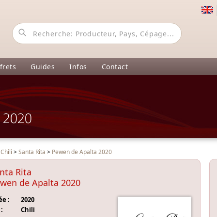
frets
Guides
Infos
Contact
 2020
>
Chili
>
Santa Rita
>
Pewen de Apalta 2020
nta Rita
wen de Apalta 2020
e :
2020
:
Chili