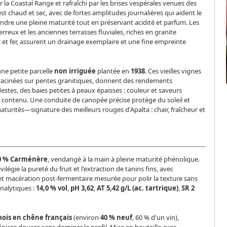
r la Coastal Range et rafraîchi par les brises vespérales venues des
est chaud et sec, avec de fortes amplitudes journalières qui aident le
indre une pleine maturité tout en préservant acidité et parfum. Les
rreux et les anciennes terrasses fluviales, riches en granite
et fer, assurent un drainage exemplaire et une fine empreinte
ne petite parcelle
non irriguée
plantée en
1938
. Ces vieilles vignes
enracinées sur pentes granitiques, donnent des rendements
tes, des baies petites à peaux épaisses : couleur et saveurs
l contenu. Une conduite de canopée précise protège du soleil et
urités—signature des meilleurs rouges d'Apalta : chair, fraîcheur et
0 % Carménère
, vendangé à la main à pleine maturité phénolique.
ilégie la pureté du fruit et l'extraction de tanins fins, avec
 macération post-fermentaire mesurée pour polir la texture sans
nalytiques :
14,0 % vol
,
pH 3,62
,
AT 5,42 g/L (ac. tartrique)
,
SR 2
mois en chêne français
(environ
40 % neuf
, 60 % d'un vin),