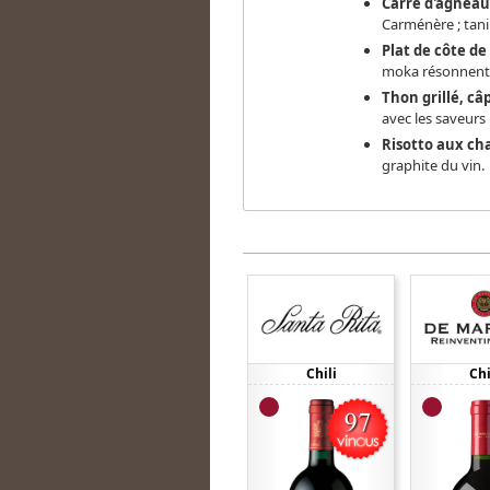
Carré d'agneau
Carménère ; tanin
Plat de côte de
moka résonnent a
Thon grillé, c
avec les saveur
Risotto aux c
graphite du vin.
Chili
Chi