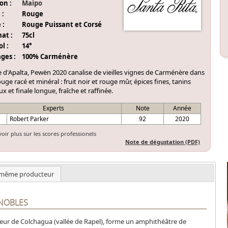
on :
Maipo
 :
Rouge
 :
Rouge Puissant et Corsé
at :
75cl
l :
14°
ges :
100% Carménère
 d'Apalta, Pewën 2020 canalise de vieilles vignes de Carménère dans
uge racé et minéral : fruit noir et rouge mûr, épices fines, tanins
x et finale longue, fraîche et raffinée.
Experts
Note
Année
Robert Parker
92
2020
voir plus sur les scores professionels
Note de dégustation (PDF)
même producteur
GNOBLES
teur de Colchagua (vallée de Rapel), forme un amphithéâtre de