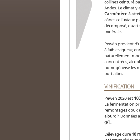
collines ceinturé pa
Andes. Le climat y 
Carménère
à atte
cônes colluviaux pie
décomposé, quartz 
minérale.
Pewën provient d'u
à faible vigueur, 
naturellement modes
concentrées, alcoo
homogénéise les mat
port altier.
VINIFICATION
Pewën 2020 est
10
La fermentation priv
remontages doux et
alourdir. Données a
g/L
.
L'élevage dure
18 