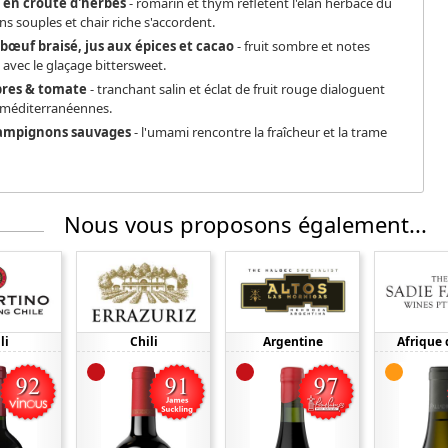
 en croûte d'herbes
- romarin et thym reflètent l'élan herbacé du
s souples et chair riche s'accordent.
 bœuf braisé, jus aux épices et cacao
- fruit sombre et notes
vec le glaçage bittersweet.
âpres & tomate
- tranchant salin et éclat de fruit rouge dialoguent
s méditerranéennes.
hampignons sauvages
- l'umami rencontre la fraîcheur et la trame
Nous vous proposons également...
li
Chili
Argentine
Afrique 