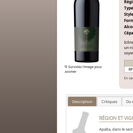
Régi
Type
Style
Form
Alcoo
Cépa
Icône
un ro
soyeu
Survolez l'image pour
RP
zoomer
En sa
Description
Critiques
Du 
RÉGION ET VI
Apalta, dans le sec