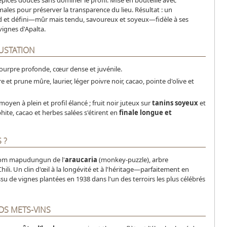
épices douces sans dominer le profil. Mise en bouteille avec
ales pour préserver la transparence du lieu. Résultat : un
 et défini—mûr mais tendu, savoureux et soyeux—fidèle à ses
 vignes d'Apalta.
USTATION
ourpre profonde, cœur dense et juvénile.
e et prune mûre, laurier, léger poivre noir, cacao, pointe d'olive et
moyen à plein et profil élancé ; fruit noir juteux sur
tanins soyeux
et
phite, cacao et herbes salées s'étirent en
finale longue et
 ?
nom mapudungun de l'
araucaria
(monkey-puzzle), arbre
li. Un clin d'œil à la longévité et à l'héritage—parfaitement en
ssu de vignes plantées en 1938 dans l'un des terroirs les plus célébrés
DS METS-VINS