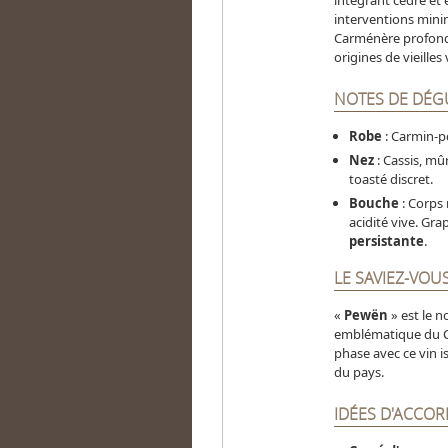
intégrant cèdre et 
interventions minim
Carménère profond
origines de vieilles
NOTES DE DÉG
Robe
: Carmin-p
Nez
: Cassis, mûr
toasté discret.
Bouche
: Corps 
acidité vive. Gra
persistante
.
LE SAVIEZ-VOUS
«
Pewën
» est le 
emblématique du Chi
phase avec ce vin i
du pays.
IDÉES D'ACCOR