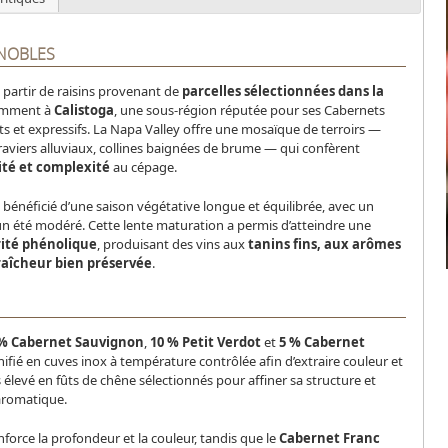
GNOBLES
à partir de raisins provenant de
parcelles sélectionnées dans la
amment à
Calistoga
, une sous-région réputée pour ses Cabernets
s et expressifs. La Napa Valley offre une mosaïque de terroirs —
raviers alluviaux, collines baignées de brume — qui confèrent
ité et complexité
au cépage.
 bénéficié d’une saison végétative longue et équilibrée, avec un
un été modéré. Cette lente maturation a permis d’atteindre une
ité phénolique
, produisant des vins aux
tanins fins, aux arômes
fraîcheur bien préservée
.
 % Cabernet Sauvignon
,
10 % Petit Verdot
et
5 % Cabernet
vinifié en cuves inox à température contrôlée afin d’extraire couleur et
 élevé en fûts de chêne sélectionnés pour affiner sa structure et
 aromatique.
force la profondeur et la couleur, tandis que le
Cabernet Franc