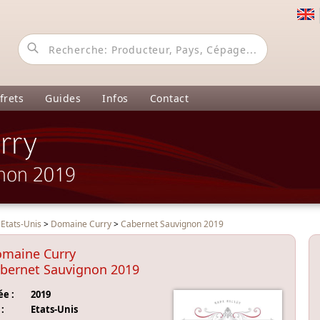
frets
Guides
Infos
Contact
rry
non 2019
>
Etats-Unis
>
Domaine Curry
>
Cabernet Sauvignon 2019
maine Curry
bernet Sauvignon 2019
e :
2019
:
Etats-Unis