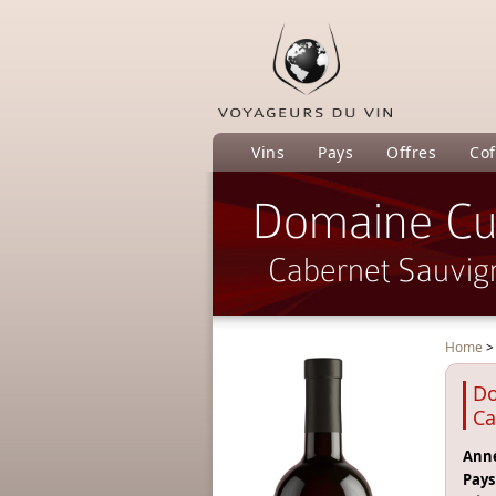
Vins
Pays
Offres
Cof
Domaine Cu
Cabernet Sauvig
Home
Do
Ca
Anné
Pays 