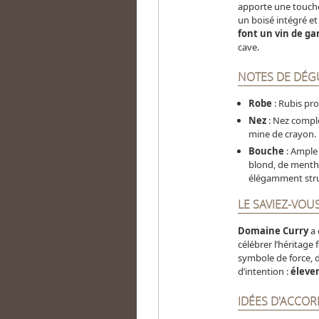
apporte une touche 
un boisé intégré e
font un vin de g
cave.
NOTES DE DÉG
Robe
: Rubis pro
Nez
: Nez complex
mine de crayon.
Bouche
: Ample 
blond, de menthol
élégamment stru
LE SAVIEZ-VOUS
Domaine Curry
a 
célébrer l’héritage 
symbole de force, d
d’intention :
éleve
IDÉES D'ACCOR