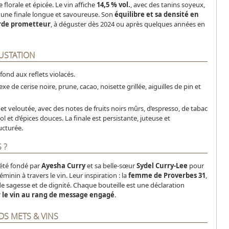
florale et épicée. Le vin affiche
14,5 % vol.
, avec des tanins soyeux,
t une finale longue et savoureuse. Son
équilibre et sa densité en
arde prometteur
, à déguster dès 2024 ou après quelques années en
USTATION
fond aux reflets violacés.
e de cerise noire, prune, cacao, noisette grillée, aiguilles de pin et
et veloutée, avec des notes de fruits noirs mûrs, d’espresso, de tabac
 et d’épices douces. La finale est persistante, juteuse et
cturée.
 ?
été fondé par
Ayesha Curry
et sa belle-sœur
Sydel Curry-Lee
pour
féminin à travers le vin. Leur inspiration : la
femme de Proverbes 31
,
e sagesse et de dignité. Chaque bouteille est une déclaration
r le vin au rang de message engagé
.
DS METS & VINS