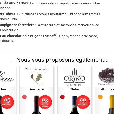
rillée aux herbes
: La puissance du vin équilibre les saveurs riches
 viande.
braisées au vin rouge
: Accord savoureux qui répond aux arômes
onds du vin.
ampignons forestiers
: La terre du plat s’accorde à merveille avec
-bois du vin.
 au chocolat noir et ganache café
: Une symphonie de cacao,
es douces.
Nous vous proposons également...
-Unis
Australie
Italie
Afrique 