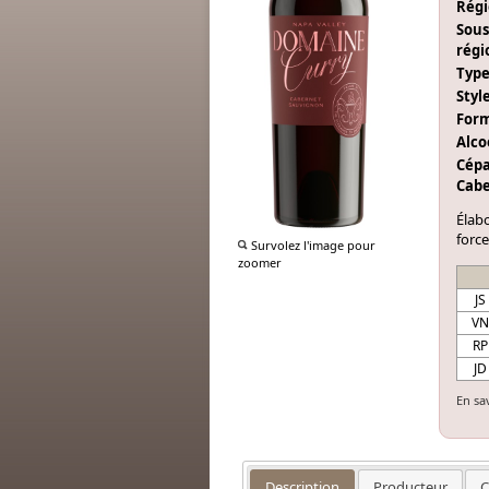
Régi
Sous
régi
Type
Style
Form
Alcoo
Cépa
Cabe
Élab
force
Survolez l'image pour
zoomer
JS
VN
RP
JD
En sa
Description
Producteur
C