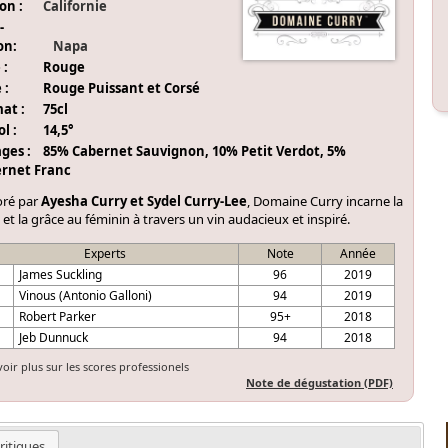
on :
Californie
-
on:
Napa
 :
Rouge
 :
Rouge Puissant et Corsé
at :
75cl
l :
14,5°
ges :
85% Cabernet Sauvignon, 10% Petit Verdot, 5%
rnet Franc
oré par
Ayesha Curry et Sydel Curry-Lee
, Domaine Curry incarne la
 et la grâce au féminin à travers un vin audacieux et inspiré.
Experts
Note
Année
James Suckling
96
2019
Vinous (Antonio Galloni)
94
2019
Robert Parker
95+
2018
Jeb Dunnuck
94
2018
voir plus sur les scores professionels
Note de dégustation (PDF)
ritiques