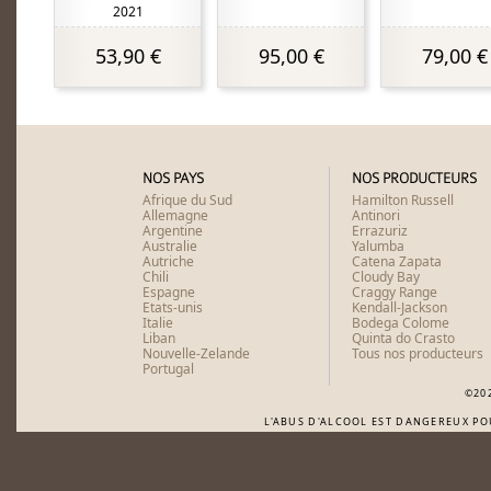
2021
53,90 €
95,00 €
79,00 €
NOS PAYS
NOS PRODUCTEURS
Afrique du Sud
Hamilton Russell
Allemagne
Antinori
Argentine
Errazuriz
Australie
Yalumba
Autriche
Catena Zapata
Chili
Cloudy Bay
Espagne
Craggy Range
Etats-unis
Kendall-Jackson
Italie
Bodega Colome
Liban
Quinta do Crasto
Nouvelle-Zelande
Tous nos producteurs
Portugal
©20
L'ABUS D'ALCOOL EST DANGEREUX P