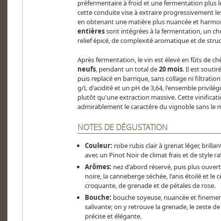
préfermentaire à froid et une fermentation plus len
cette conduite vise à extraire progressivement les
en obtenant une matière plus nuancée et harmo
entières
sont intégrées à la fermentation, un c
relief épicé, de complexité aromatique et de struc
Après fermentation, le vin est élevé en fûts de ch
neufs
, pendant un total de
20 mois
. Il est sout
puis replacé en barrique, sans collage ni filtration
g/L d'acidité et un pH de 3,64, l'ensemble privilégi
plutôt qu'une extraction massive. Cette vinificat
admirablement le caractère du vignoble sans le m
NOTES DE DÉGUSTATION
Couleur:
robe rubis clair à grenat léger, brilla
avec un Pinot Noir de climat frais et de style ra
Arômes:
nez d'abord réservé, puis plus ouvert à
noire, la canneberge séchée, l'anis étoilé et le
croquante, de grenade et de pétales de rose.
Bouche:
bouche soyeuse, nuancée et finement 
salivante; on y retrouve la grenade, le zeste de 
précise et élégante.