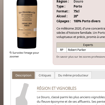
Région :
Douro
Type :
Porto
Format :
75cl
Alcool :
20°
Cépages :
100% Porto divers
Ce millésime 2020, d'une concentra
siècles d'histoire familiale. Un Por
voluptueux et précis, promis à une
Experts
RP
Robert Parker
Survolez l'image pour
zoomer
En savoir plus sur les scores profession
Description
Critiques
Du même producteur
RÉGION ET VIGNOBLES
Le Douro, classé parmi les plus anciens vignobles
du fleuve éponyme et de ses affluents. Ses pent