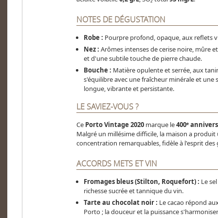
NOTES DE DÉGUSTATION
Robe :
Pourpre profond, opaque, aux reflets v
Nez :
Arômes intenses de cerise noire, mûre et 
et d'une subtile touche de pierre chaude.
Bouche :
Matière opulente et serrée, aux tani
s'équilibre avec une fraîcheur minérale et une 
longue, vibrante et persistante.
LE SAVIEZ-VOUS ?
Ce
Porto Vintage 2020
marque le
400ᵉ annivers
Malgré un millésime difficile, la maison a produit
concentration remarquables, fidèle à l'esprit des
ACCORDS METS ET VIN
Fromages bleus (Stilton, Roquefort) :
Le sel
richesse sucrée et tannique du vin.
Tarte au chocolat noir :
Le cacao répond aux 
Porto ; la douceur et la puissance s'harmonise