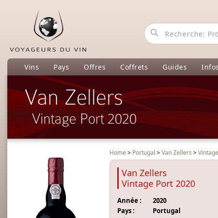
Vins
Pays
Offres
Coffrets
Guides
Info
Van Zellers
Vintage Port 2020
Home
>
Portugal
>
Van Zellers
>
Vintage
Van Zellers
Vintage Port 2020
Année :
2020
Pays :
Portugal