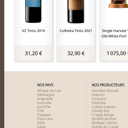
VZ Tinto 2019
Colheita Tinto 2021
Single Harvest
Old White Port
31,20 €
32,90 €
1 075,00 
NOS PAYS
NOS PRODUCTEURS
Afrique du Sud
Hamilton Russell
Allemagne
Antinori
Argentine
Errazuriz
Australie
Yalumba
Autriche
Catena Zapata
Chili
Cloudy Bay
Espagne
Craggy Range
Etats-unis
Kendall-Jackson
Italie
Bodega Colome
Liban
Quinta do Crasto