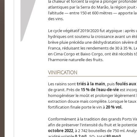
la chaleur et forcent la vigne à plonger profond
atlantiques par la Serra do Marão, la région joui
l'altitude — entre 150 et 600 mètres — apporte la 
des vins.
Le cycle végétatif 2019/2020 fut atypique : après
hydriques ont soutenu la croissance avant un é
brève pluie précéda une déshydratation sévère 
Franca, réduisant les rendements de 30 à 35 %. Le
en Cima Corgo et Baixo Corgo, ont été récoltés tôt
l'harmonie naturelle des fruits.
VINIFICATION
Les raisins sont
triés à la main
, puis
foulés aux
de granit. Près de
15 % de l'eau-de-vie
est incor
homogénéiser le moût et prolonger légèrement l
extraction douce mais complète. Lorsque le taux d
fortification finale porte le vin à
20 % vol.
Conformément à la tradition des grands Ports Vint
afin de préserver l'intensité du fruit et le potentie
octobre 2022
, à 2 742 bouteilles de 750 ml. Anal
acidité volatile
0,2 g/L
, SO₂ total
93 mg/L
.