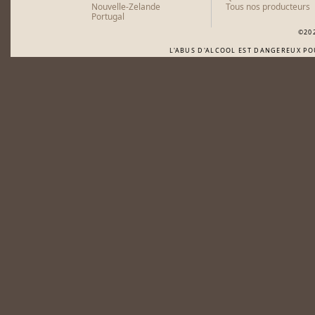
Nouvelle-Zelande
Tous nos producteurs
Portugal
©20
L'ABUS D'ALCOOL EST DANGEREUX P