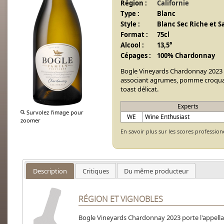
Région :
Californie
Type :
Blanc
Style :
Blanc Sec Riche et 
Format :
75cl
Alcool :
13,5°
Cépages :
100% Chardonnay
Bogle Vineyards Chardonnay 2023 e
associant agrumes, pomme croquante
toast délicat.
Experts
Survolez l'image pour
WE
Wine Enthusiast
zoomer
En savoir plus sur les scores profession
Description
Critiques
Du même producteur
RÉGION ET VIGNOBLES
Bogle Vineyards Chardonnay 2023 porte l'appellat