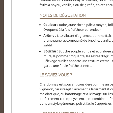
résultat est un Chardonnay accueillant, où agr
fruits à noyau, vanille, clou de girofle, épices cha
NOTES DE DÉGUSTATION
Couleur :
Robe jaune citron pâle à moyen, brill
évoquent à la fois fraîcheur et rondeur.
Arôme :
Nez vibrant d'agrumes, pomme fraîchem
prune jaune, accompagné de brioche, vanille, c
subtil.
Bouche :
Bouche souple, ronde et équilibrée, p
mûre, la pomme croquante, les zestes d'agrumes,
L'élevage sur lies apporte une texture crémeuse
garde une finale fraîche et nette.
LE SAVIEZ-VOUS ?
Chardonnay est souvent considéré comme un cépa
vigneron, car il réagit clairement à la fermentatio
malolactique, au bâtonnage et à l'élevage sur lie
parfaitement cette polyvalence, en combinant fra
dans un style généreux, poli et facile à apprécier.