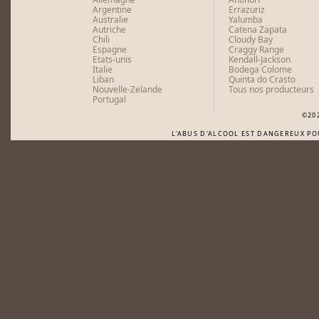
Argentine
Errazuriz
Australie
Yalumba
Autriche
Catena Zapata
Chili
Cloudy Bay
Espagne
Craggy Range
Etats-unis
Kendall-Jackson
Italie
Bodega Colome
Liban
Quinta do Crasto
Nouvelle-Zelande
Tous nos producteurs
Portugal
©20
L'ABUS D'ALCOOL EST DANGEREUX P