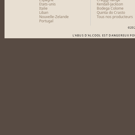
Etats-unis
Kendall-Jackson
Italie
Bodega Colome
Liban
Quinta do Crasto
Nouvelle-Zelande
Tous nos producteurs
Portugal
©20
L'ABUS D'ALCOOL EST DANGEREUX P