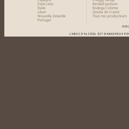
Etats-unis
Kendall-Jackson
Italie
Bodega Colome
Liban
Quinta do Crasto
Nouvelle-Zelande
Tous nos producteurs
Portugal
©20
L'ABUS D'ALCOOL EST DANGEREUX P