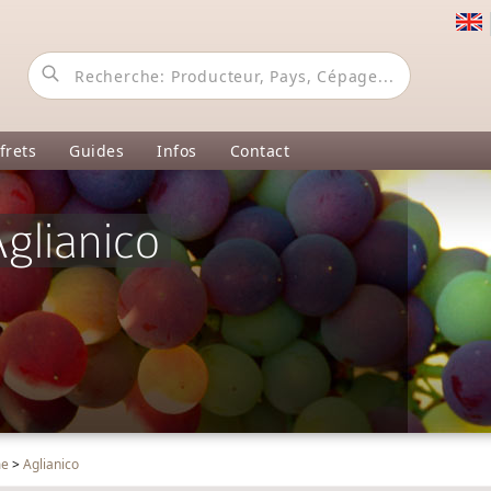
frets
Guides
Infos
Contact
glianico
me
>
Aglianico